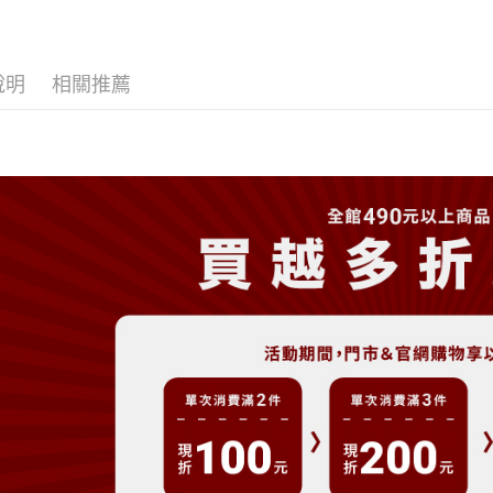
悠遊付
大哥付你
相關說明
說明
相關推薦
【大哥付
AFTEE先
1.本服務
2.付款方
相關說明
流程，驗
【關於「A
ATM付款
完成交易
AFTEE
3.實際核
便利好安
4.訂單成
１．簡單
消。如遇
２．便利
運送方式
無法說明
３．安心
【繳款方
全家取貨
1.分期款
【「AFT
醒簡訊。
免運費
１．於結帳
2.透過簡
付」結帳
帳／街口支
付款後全
２．訂單
３．收到繳
免運費
【注意事
／ATM／
1.本服務
※ 請注意
萊爾富取
用戶於交
絡購買商品
款買賣價
先享後付
免運費
2.基於同
※ 交易是
資料（包
是否繳費成