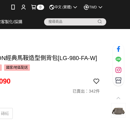
0
中文 (繁體)
TWD
宗客製化/採購
ION經典馬鞍造型側背包[LG-980-FA-W]
國家/地區配送
090
已賣出：342件
磚紅