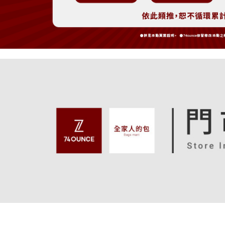
付款後萊
用，由本
付客戶支
免運費
3.完整用
【注意事
7-11取貨
１．透過由
交易，需
免運費
求債權轉
２．關於
付款後7-1
https://aft
免運費
３．未成
「AFTE
宅配
任。
４．使用「
免運費
即時審查
結果請求
付款後請
５．嚴禁
免運費
形，恩沛
動。
香港/澳門