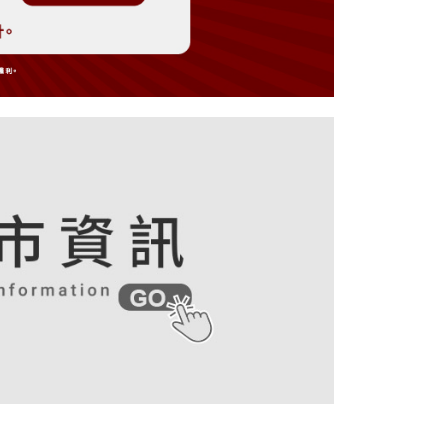
爾富取貨
公司與您本人進行分期帳單所需資料之確認、核對及更正。
援中心」
https://netprotections.freshdesk.com/support/home
戶服務條款，請詳閱以下連結：
https://oppay.tw/userRule
項】
付款
恩沛科技股份有限公司提供之「AFTEE先享後付」服務完成之
依本服務之必要範圍內提供個人資料，並將交易相關給付款項請
讓予恩沛科技股份有限公司。
個人資料處理事宜，請瀏覽以下網址：
1取貨
ee.tw/terms/#terms3
年的使用者請事先徵得法定代理人或監護人之同意方可使用
E先享後付」，若未經同意申辦者引起之損失，本公司不負相關責
AFTEE先享後付」時，將依據個別帳號之用戶狀況，依本公司
核予不同之上限額度；若仍有額度不足之情形，本公司將視審查
用戶進行身份認證。
等候門市人員通知再前往取貨
一人註冊多個帳號或使用他人資訊註冊。若發現惡意使用之情
科技股份有限公司將有權停止該用戶之使用額度並採取法律行
/新加坡/馬來西亞-宅配
查看運費