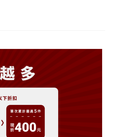
分期
你分期使用說明】
享後付
由台灣大哥大提供，台灣大哥大用戶可立即使用無須另外申請。
式選擇「大哥付你分期」，訂單成立後會自動跳轉到大哥付的交易
證手機門號後，選擇欲分期的期數、繳款截止日，確認付款後即
FTEE先享後付」】
。
先享後付是「在收到商品之後才付款」的支付方式。 讓您購物簡單
准額度、可分期數及費用金額請依後續交易確認頁面所載為準。
心！
立30分鐘內，如未前往確認交易或遇審核未通過，訂單將自動取
：不需註冊會員、不需綁卡、不需儲值。
「轉專審核」未通過狀況，表示未達大哥付你分期系統評分，恕
：只要手機號碼，簡訊認證，即可結帳。
評估內容。
：先確認商品／服務後，再付款。
式說明】
付款
項不併入電信帳單，「大哥付你分期」於每月結算日後寄送繳費提
EE先享後付」結帳流程】
方式選擇「AFTEE先享後付」後，將跳轉至「AFTEE先享後
訊連結打開帳單後，可選擇「超商條碼／台灣大直營門市／銀行轉
頁面，進行簡訊認證並確認金額後，即可完成結帳。
付／iPASS MONEY」等通路繳費。
家取貨
成立數日內，您將收到繳費通知簡訊。
費通知簡訊後14天內，點擊此簡訊中的連結，可透過四大超商
項】
網路銀行／等多元方式進行付款，方視為交易完成。
係由「台灣大哥大股份有限公司」（以下簡稱本公司）所提供，讓
：結帳手續完成當下不需立刻繳費，但若您需要取消訂單，請聯
貨付款
易時，得透過本服務購買商品或服務，並由商店將買賣／分期付
的店家。未經商家同意取消之訂單仍視為有效，需透過AFTEE
金債權讓與本公司後，依約使用本公司帳單繳交帳款。
繳納相關費用。
意付款使用「大哥付你分期」之契約關係目的，商店將以您的個人
否成功請以「AFTEE先享後付 」之結帳頁面顯示為準，若有關於
含姓名、電話或地址）提供予台灣大哥大進項蒐集、處理及利
功／繳費後需取消欲退款等相關疑問，請聯繫「AFTEE先享後