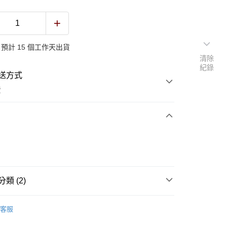
預計 15 個工作天出貨
清除
紀錄
送方式
費
次付款
付款
類 (2)
WOMEN
FASHION時尚PU女包系列
客服
側背包