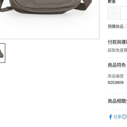
數量
預購商品：
付款與運
超取免運
付款方式
商品特色
信用卡一
商品編號
9253809
超商取貨
LINE Pay
商品相關分
Apple Pay
系列商品-
分享
街口支付
WOMEN