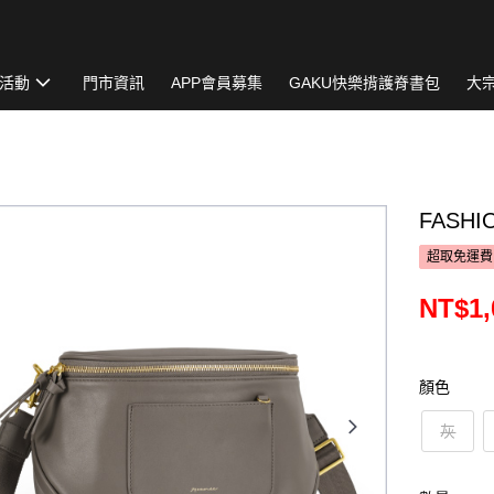
活動
門市資訊
APP會員募集
GAKU快樂揹護脊書包
大
FASH
超取免運費
NT$1,
顏色
灰