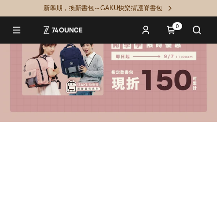
新學期，換新書包～GAKU快樂揹護脊書包
0