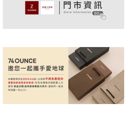
付款後全家取貨
結帳頁面，進行簡訊認證並確認金額後，即可完成結帳。
帳／街口支付／iPASS MONEY」等通路繳費。
２．訂單成立數日內，您將收到繳費通知簡訊。
免運費
３．收到繳費通知簡訊後14天內，點擊此簡訊中的連結，可透過四大超商／
【注意事項】
ATM／網路銀行／等多元方式進行付款，方視為交易完成。
萊爾富取貨付款
1.本服務係由「台灣大哥大股份有限公司」（以下簡稱本公司）所提供，讓
※ 請注意：結帳手續完成當下不需立刻繳費，但若您需要取消訂單，請聯絡
用戶於交易時，得透過本服務購買商品或服務，並由商店將買賣／分期付款
免運費
購買商品的店家。未經商家同意取消之訂單仍視為有效，需透過AFTEE先享
買賣價金債權讓與本公司後，依約使用本公司帳單繳交帳款。
後付繳納相關費用。
2.基於同意付款使用「大哥付你分期」之契約關係目的，商店將以您的個人
付款後萊爾富取貨
※ 交易是否成功請以「AFTEE先享後付 」之結帳頁面顯示為準，若有關於
資料（包含姓名、電話或地址）提供予台灣大哥大進項蒐集、處理及利用，
是否繳費成功／繳費後需取消欲退款等相關疑問，請聯繫「AFTEE先享後付
免運費
由本公司與您本人進行分期帳單所需資料之確認、核對及更正。
客戶支援中心」
https://netprotections.freshdesk.com/support/home
3.完整用戶服務條款，請詳閱以下連結：
https://oppay.tw/userRule
7-11取貨付款
【注意事項】
１．透過由恩沛科技股份有限公司提供之「AFTEE先享後付」服務完成之交
免運費
易，需依本服務之必要範圍內提供個人資料，並將交易相關給付款項請求債
權轉讓予恩沛科技股份有限公司。
付款後7-11取貨
２．關於個人資料處理事宜，請瀏覽以下網址：
免運費
https://aftee.tw/terms/#terms3
３．未成年的使用者請事先徵得法定代理人或監護人之同意方可使用
宅配
「AFTEE先享後付」，若未經同意申辦者引起之損失，本公司不負相關責
任。
免運費
４．使用「AFTEE先享後付」時，將依據個別帳號之用戶狀況，依本公司即
時審查核予不同之上限額度；若仍有額度不足之情形，本公司將視審查結果
付款後請等候門市人員通知再前往取貨
請求用戶進行身份認證。
免運費
５．嚴禁一人註冊多個帳號或使用他人資訊註冊。若發現惡意使用之情形，
恩沛科技股份有限公司將有權停止該用戶之使用額度並採取法律行動。