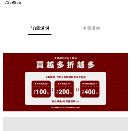
7359955
LINE Pay
Apple Pay
詳細說明
相關推薦
街口支付
悠遊付
大哥付你分期
相關說明
【大哥付你分期使用說明】
AFTEE先享後付
1.本服務由台灣大哥大提供，台灣大哥大用戶可立即使用無須另外申請。
2.付款方式選擇「大哥付你分期」，訂單成立後會自動跳轉到大哥付的交易
相關說明
流程，驗證手機門號後，選擇欲分期的期數、繳款截止日，確認付款後即完
【關於「AFTEE先享後付」】
成交易。
ATM付款
AFTEE先享後付是「在收到商品之後才付款」的支付方式。 讓您購物簡單
3.實際核准額度、可分期數及費用金額請依後續交易確認頁面所載為準。
便利好安心！
4.訂單成立30分鐘內，如未前往確認交易或遇審核未通過，訂單將自動取
１．簡單：不需註冊會員、不需綁卡、不需儲值。
運送方式
消。如遇「轉專審核」未通過狀況，表示未達大哥付你分期系統評分，恕無
２．便利：只要手機號碼，簡訊認證，即可結帳。
法說明評估內容。
３．安心：先確認商品／服務後，再付款。
全家取貨付款
【繳款方式說明】
1.分期款項不併入電信帳單，「大哥付你分期」於每月結算日後寄送繳費提
免運費
【「AFTEE先享後付」結帳流程】
醒簡訊。
１．於結帳方式選擇「AFTEE先享後付」後，將跳轉至「AFTEE先享後付」
2.透過簡訊連結打開帳單後，可選擇「超商條碼／台灣大直營門市／銀行轉