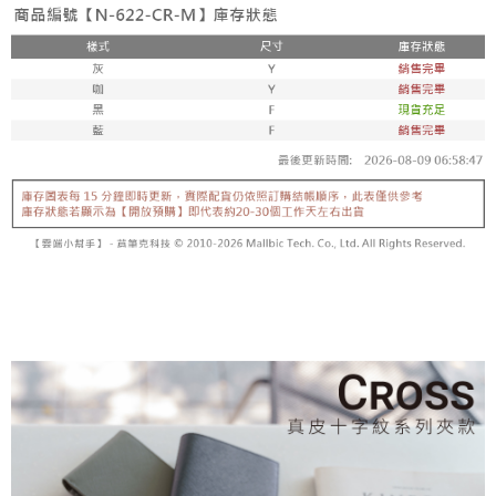
香港/澳門/新加坡/馬來西亞-宅配
查看運費