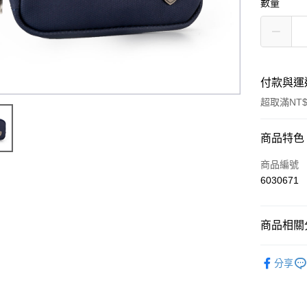
數量
付款與運
超取滿NT$
付款方式
商品特色
信用卡一
商品編號
6030671
超商取貨
LINE Pay
商品相關分
Apple Pay
系列商品-
分享
街口支付
MEN
零
悠遊付