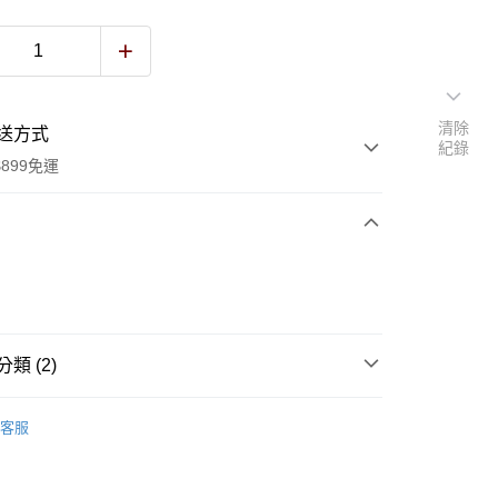
清除
送方式
紀錄
899免運
次付款
付款
類 (2)
MEN
FIT 時尚休閒系列夾款
客服
錢包