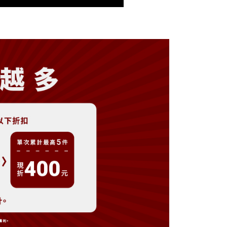
0，滿NT$899(含以上)免運費
戶服務條款，請詳閱以下連結：
https://oppay.tw/userRule
項】
付款
恩沛科技股份有限公司提供之「AFTEE先享後付」服務完成之
依本服務之必要範圍內提供個人資料，並將交易相關給付款項請
0，滿NT$899(含以上)免運費
讓予恩沛科技股份有限公司。
個人資料處理事宜，請瀏覽以下網址：
1取貨
ee.tw/terms/#terms3
0，滿NT$899(含以上)免運費
年的使用者請事先徵得法定代理人或監護人之同意方可使用
E先享後付」，若未經同意申辦者引起之損失，本公司不負相關責
AFTEE先享後付」時，將依據個別帳號之用戶狀況，依本公司
0，滿NT$899(含以上)免運費
核予不同之上限額度；若仍有額度不足之情形，本公司將視審查
用戶進行身份認證。
等候門市人員通知再前往取貨
一人註冊多個帳號或使用他人資訊註冊。若發現惡意使用之情
科技股份有限公司將有權停止該用戶之使用額度並採取法律行
/新加坡/馬來西亞-宅配
查看運費