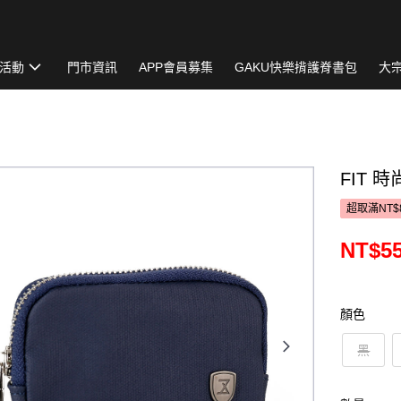
活動
門市資訊
APP會員募集
GAKU快樂揹護脊書包
大
FIT 時
超取滿NT$
NT$5
顏色
黑