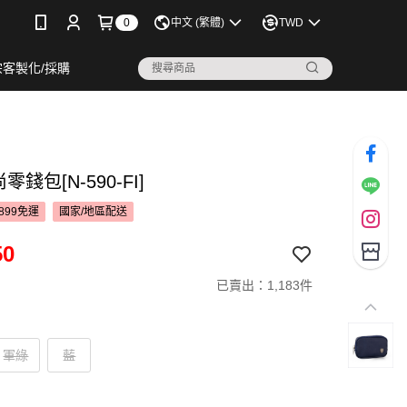
0
中文 (繁體)
TWD
宗客製化/採購
尚零錢包[N-590-FI]
899免運
國家/地區配送
50
已賣出：1,183件
軍綠
藍