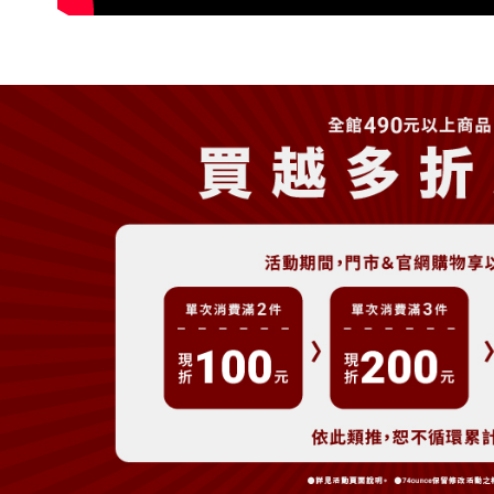
每筆NT$8
3.完整用
【注意事
7-11取貨
１．透過由
交易，需
每筆NT$8
求債權轉
２．關於
付款後7-1
https://aft
每筆NT$8
３．未成
「AFTE
宅配
任。
４．使用「
每筆NT$9
即時審查
結果請求
付款後請
５．嚴禁
免運費
形，恩沛
動。
香港/澳門