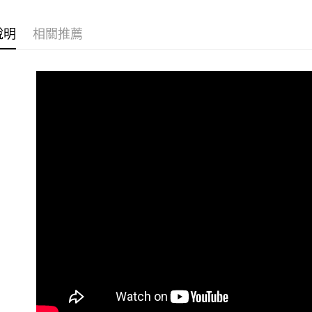
大哥付你
相關說明
說明
相關推薦
【大哥付
AFTEE先
1.本服務
2.付款方
相關說明
流程，驗
【關於「A
ATM付款
完成交易
AFTEE
3.實際核
便利好安
4.訂單成
１．簡單
消。如遇
２．便利
運送方式
無法說明
３．安心
【繳款方
全家取貨
1.分期款
【「AFT
醒簡訊。
每筆NT$8
１．於結帳
2.透過簡
付」結帳
帳／街口支
付款後全
２．訂單
３．收到繳
每筆NT$8
【注意事
／ATM／
1.本服務
※ 請注意
萊爾富取
用戶於交
絡購買商品
款買賣價
先享後付
每筆NT$8
2.基於同
※ 交易是
資料（包
是否繳費成
付款後萊
用，由本
付客戶支