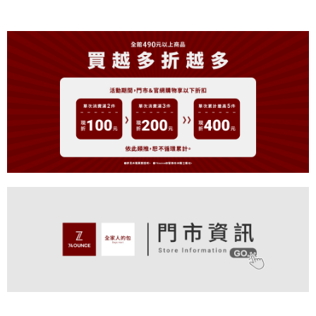
付款後全家取貨
結帳頁面，進行簡訊認證並確認金額後，即可完成結帳。
帳／街口支付／iPASS MONEY」等通路繳費。
２．訂單成立數日內，您將收到繳費通知簡訊。
免運費
３．收到繳費通知簡訊後14天內，點擊此簡訊中的連結，可透過四大超商／
【注意事項】
ATM／網路銀行／等多元方式進行付款，方視為交易完成。
萊爾富取貨付款
1.本服務係由「台灣大哥大股份有限公司」（以下簡稱本公司）所提供，讓
※ 請注意：結帳手續完成當下不需立刻繳費，但若您需要取消訂單，請聯絡
用戶於交易時，得透過本服務購買商品或服務，並由商店將買賣／分期付款
免運費
購買商品的店家。未經商家同意取消之訂單仍視為有效，需透過AFTEE先享
買賣價金債權讓與本公司後，依約使用本公司帳單繳交帳款。
後付繳納相關費用。
2.基於同意付款使用「大哥付你分期」之契約關係目的，商店將以您的個人
付款後萊爾富取貨
※ 交易是否成功請以「AFTEE先享後付 」之結帳頁面顯示為準，若有關於
資料（包含姓名、電話或地址）提供予台灣大哥大進項蒐集、處理及利用，
是否繳費成功／繳費後需取消欲退款等相關疑問，請聯繫「AFTEE先享後付
免運費
由本公司與您本人進行分期帳單所需資料之確認、核對及更正。
客戶支援中心」
https://netprotections.freshdesk.com/support/home
3.完整用戶服務條款，請詳閱以下連結：
https://oppay.tw/userRule
7-11取貨付款
【注意事項】
１．透過由恩沛科技股份有限公司提供之「AFTEE先享後付」服務完成之交
免運費
易，需依本服務之必要範圍內提供個人資料，並將交易相關給付款項請求債
權轉讓予恩沛科技股份有限公司。
付款後7-11取貨
２．關於個人資料處理事宜，請瀏覽以下網址：
免運費
https://aftee.tw/terms/#terms3
３．未成年的使用者請事先徵得法定代理人或監護人之同意方可使用
宅配
「AFTEE先享後付」，若未經同意申辦者引起之損失，本公司不負相關責
任。
免運費
４．使用「AFTEE先享後付」時，將依據個別帳號之用戶狀況，依本公司即
時審查核予不同之上限額度；若仍有額度不足之情形，本公司將視審查結果
付款後請等候門市人員通知再前往取貨
請求用戶進行身份認證。
免運費
５．嚴禁一人註冊多個帳號或使用他人資訊註冊。若發現惡意使用之情形，
恩沛科技股份有限公司將有權停止該用戶之使用額度並採取法律行動。