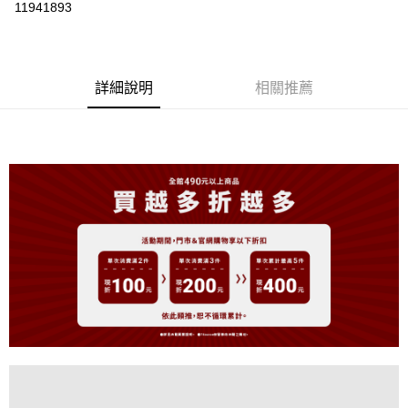
11941893
LINE Pay
Apple Pay
詳細說明
相關推薦
街口支付
悠遊付
大哥付你分期
相關說明
【大哥付你分期使用說明】
AFTEE先享後付
1.本服務由台灣大哥大提供，台灣大哥大用戶可立即使用無須另外申請。
2.付款方式選擇「大哥付你分期」，訂單成立後會自動跳轉到大哥付的交易
相關說明
流程，驗證手機門號後，選擇欲分期的期數、繳款截止日，確認付款後即完
【關於「AFTEE先享後付」】
成交易。
ATM付款
AFTEE先享後付是「在收到商品之後才付款」的支付方式。 讓您購物簡單
3.實際核准額度、可分期數及費用金額請依後續交易確認頁面所載為準。
便利好安心！
4.訂單成立30分鐘內，如未前往確認交易或遇審核未通過，訂單將自動取
１．簡單：不需註冊會員、不需綁卡、不需儲值。
運送方式
消。如遇「轉專審核」未通過狀況，表示未達大哥付你分期系統評分，恕無
２．便利：只要手機號碼，簡訊認證，即可結帳。
法說明評估內容。
３．安心：先確認商品／服務後，再付款。
全家取貨付款
【繳款方式說明】
1.分期款項不併入電信帳單，「大哥付你分期」於每月結算日後寄送繳費提
免運費
【「AFTEE先享後付」結帳流程】
醒簡訊。
１．於結帳方式選擇「AFTEE先享後付」後，將跳轉至「AFTEE先享後付」
2.透過簡訊連結打開帳單後，可選擇「超商條碼／台灣大直營門市／銀行轉