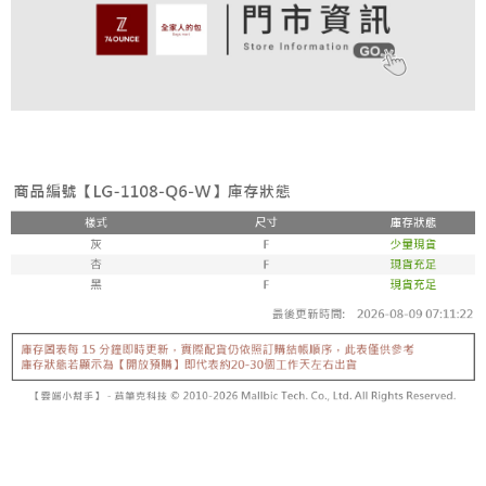
付款後全家取貨
結帳頁面，進行簡訊認證並確認金額後，即可完成結帳。
帳／街口支付／iPASS MONEY」等通路繳費。
２．訂單成立數日內，您將收到繳費通知簡訊。
免運費
３．收到繳費通知簡訊後14天內，點擊此簡訊中的連結，可透過四大超商／
【注意事項】
ATM／網路銀行／等多元方式進行付款，方視為交易完成。
萊爾富取貨付款
1.本服務係由「台灣大哥大股份有限公司」（以下簡稱本公司）所提供，讓
※ 請注意：結帳手續完成當下不需立刻繳費，但若您需要取消訂單，請聯絡
用戶於交易時，得透過本服務購買商品或服務，並由商店將買賣／分期付款
免運費
購買商品的店家。未經商家同意取消之訂單仍視為有效，需透過AFTEE先享
買賣價金債權讓與本公司後，依約使用本公司帳單繳交帳款。
後付繳納相關費用。
2.基於同意付款使用「大哥付你分期」之契約關係目的，商店將以您的個人
付款後萊爾富取貨
※ 交易是否成功請以「AFTEE先享後付 」之結帳頁面顯示為準，若有關於
資料（包含姓名、電話或地址）提供予台灣大哥大進項蒐集、處理及利用，
是否繳費成功／繳費後需取消欲退款等相關疑問，請聯繫「AFTEE先享後付
免運費
由本公司與您本人進行分期帳單所需資料之確認、核對及更正。
客戶支援中心」
https://netprotections.freshdesk.com/support/home
3.完整用戶服務條款，請詳閱以下連結：
https://oppay.tw/userRule
7-11取貨付款
【注意事項】
１．透過由恩沛科技股份有限公司提供之「AFTEE先享後付」服務完成之交
免運費
易，需依本服務之必要範圍內提供個人資料，並將交易相關給付款項請求債
權轉讓予恩沛科技股份有限公司。
付款後7-11取貨
２．關於個人資料處理事宜，請瀏覽以下網址：
免運費
https://aftee.tw/terms/#terms3
３．未成年的使用者請事先徵得法定代理人或監護人之同意方可使用
宅配
「AFTEE先享後付」，若未經同意申辦者引起之損失，本公司不負相關責
任。
免運費
４．使用「AFTEE先享後付」時，將依據個別帳號之用戶狀況，依本公司即
時審查核予不同之上限額度；若仍有額度不足之情形，本公司將視審查結果
付款後請等候門市人員通知再前往取貨
請求用戶進行身份認證。
免運費
５．嚴禁一人註冊多個帳號或使用他人資訊註冊。若發現惡意使用之情形，
恩沛科技股份有限公司將有權停止該用戶之使用額度並採取法律行動。