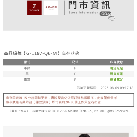
付款後全家取貨
結帳頁面，進行簡訊認證並確認金額後，即可完成結帳。
帳／街口支付／iPASS MONEY」等通路繳費。
２．訂單成立數日內，您將收到繳費通知簡訊。
免運費
３．收到繳費通知簡訊後14天內，點擊此簡訊中的連結，可透過四大超商／
【注意事項】
ATM／網路銀行／等多元方式進行付款，方視為交易完成。
萊爾富取貨付款
1.本服務係由「台灣大哥大股份有限公司」（以下簡稱本公司）所提供，讓
※ 請注意：結帳手續完成當下不需立刻繳費，但若您需要取消訂單，請聯絡
用戶於交易時，得透過本服務購買商品或服務，並由商店將買賣／分期付款
免運費
購買商品的店家。未經商家同意取消之訂單仍視為有效，需透過AFTEE先享
買賣價金債權讓與本公司後，依約使用本公司帳單繳交帳款。
後付繳納相關費用。
2.基於同意付款使用「大哥付你分期」之契約關係目的，商店將以您的個人
付款後萊爾富取貨
※ 交易是否成功請以「AFTEE先享後付 」之結帳頁面顯示為準，若有關於
資料（包含姓名、電話或地址）提供予台灣大哥大進項蒐集、處理及利用，
是否繳費成功／繳費後需取消欲退款等相關疑問，請聯繫「AFTEE先享後付
免運費
由本公司與您本人進行分期帳單所需資料之確認、核對及更正。
客戶支援中心」
https://netprotections.freshdesk.com/support/home
3.完整用戶服務條款，請詳閱以下連結：
https://oppay.tw/userRule
7-11取貨付款
【注意事項】
１．透過由恩沛科技股份有限公司提供之「AFTEE先享後付」服務完成之交
免運費
易，需依本服務之必要範圍內提供個人資料，並將交易相關給付款項請求債
權轉讓予恩沛科技股份有限公司。
付款後7-11取貨
２．關於個人資料處理事宜，請瀏覽以下網址：
免運費
https://aftee.tw/terms/#terms3
３．未成年的使用者請事先徵得法定代理人或監護人之同意方可使用
宅配
「AFTEE先享後付」，若未經同意申辦者引起之損失，本公司不負相關責
任。
免運費
４．使用「AFTEE先享後付」時，將依據個別帳號之用戶狀況，依本公司即
時審查核予不同之上限額度；若仍有額度不足之情形，本公司將視審查結果
付款後請等候門市人員通知再前往取貨
請求用戶進行身份認證。
免運費
５．嚴禁一人註冊多個帳號或使用他人資訊註冊。若發現惡意使用之情形，
恩沛科技股份有限公司將有權停止該用戶之使用額度並採取法律行動。