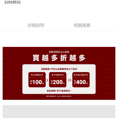
11918531
LINE Pay
Apple Pay
詳細說明
相關推薦
街口支付
悠遊付
大哥付你分期
相關說明
【大哥付你分期使用說明】
AFTEE先享後付
1.本服務由台灣大哥大提供，台灣大哥大用戶可立即使用無須另外申請。
2.付款方式選擇「大哥付你分期」，訂單成立後會自動跳轉到大哥付的交易
相關說明
流程，驗證手機門號後，選擇欲分期的期數、繳款截止日，確認付款後即完
【關於「AFTEE先享後付」】
成交易。
ATM付款
AFTEE先享後付是「在收到商品之後才付款」的支付方式。 讓您購物簡單
3.實際核准額度、可分期數及費用金額請依後續交易確認頁面所載為準。
便利好安心！
4.訂單成立30分鐘內，如未前往確認交易或遇審核未通過，訂單將自動取
１．簡單：不需註冊會員、不需綁卡、不需儲值。
運送方式
消。如遇「轉專審核」未通過狀況，表示未達大哥付你分期系統評分，恕無
２．便利：只要手機號碼，簡訊認證，即可結帳。
法說明評估內容。
３．安心：先確認商品／服務後，再付款。
全家取貨付款
【繳款方式說明】
1.分期款項不併入電信帳單，「大哥付你分期」於每月結算日後寄送繳費提
免運費
【「AFTEE先享後付」結帳流程】
醒簡訊。
１．於結帳方式選擇「AFTEE先享後付」後，將跳轉至「AFTEE先享後付」
2.透過簡訊連結打開帳單後，可選擇「超商條碼／台灣大直營門市／銀行轉