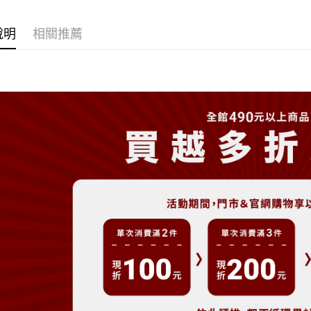
大哥付你
相關說明
說明
相關推薦
【大哥付
AFTEE先
1.本服務
2.付款方
相關說明
流程，驗
【關於「A
ATM付款
完成交易
AFTEE
3.實際核
便利好安
4.訂單成
１．簡單
消。如遇
２．便利
運送方式
無法說明
３．安心
【繳款方
全家取貨
1.分期款
【「AFT
醒簡訊。
每筆NT$8
１．於結帳
2.透過簡
付」結帳
帳／街口支
付款後全
２．訂單
３．收到繳
每筆NT$8
【注意事
／ATM／
1.本服務
※ 請注意
萊爾富取
用戶於交
絡購買商品
款買賣價
先享後付
每筆NT$8
2.基於同
※ 交易是
資料（包
是否繳費成
付款後萊
用，由本
付客戶支