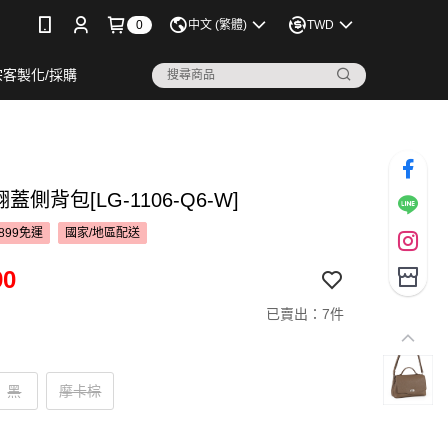
0
中文 (繁體)
TWD
宗客製化/採購
e翻蓋側背包[LG-1106-Q6-W]
899免運
國家/地區配送
90
已賣出：7件
黑
摩卡棕