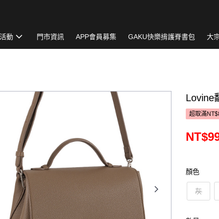
活動
門市資訊
APP會員募集
GAKU快樂揹護脊書包
大
Lovin
超取滿NT$
NT$9
顏色
灰