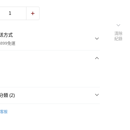
清除
送方式
紀錄
899免運
次付款
付款
類 (2)
最新商品
客服
側背包