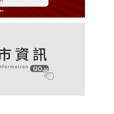
0，滿NT$899(含以上)免運費
戶服務條款，請詳閱以下連結：
https://oppay.tw/userRule
項】
付款
恩沛科技股份有限公司提供之「AFTEE先享後付」服務完成之
依本服務之必要範圍內提供個人資料，並將交易相關給付款項請
0，滿NT$899(含以上)免運費
讓予恩沛科技股份有限公司。
個人資料處理事宜，請瀏覽以下網址：
1取貨
ee.tw/terms/#terms3
0，滿NT$899(含以上)免運費
年的使用者請事先徵得法定代理人或監護人之同意方可使用
E先享後付」，若未經同意申辦者引起之損失，本公司不負相關責
AFTEE先享後付」時，將依據個別帳號之用戶狀況，依本公司
0，滿NT$899(含以上)免運費
核予不同之上限額度；若仍有額度不足之情形，本公司將視審查
用戶進行身份認證。
等候門市人員通知再前往取貨
一人註冊多個帳號或使用他人資訊註冊。若發現惡意使用之情
科技股份有限公司將有權停止該用戶之使用額度並採取法律行
/新加坡/馬來西亞-宅配
查看運費