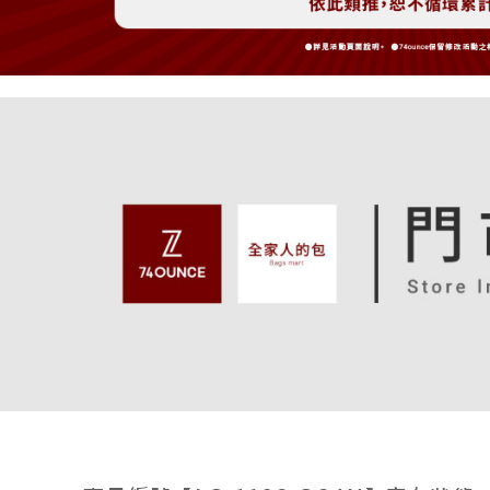
每筆NT$8
3.完整用
【注意事
7-11取貨
１．透過由
交易，需
每筆NT$8
求債權轉
２．關於
付款後7-1
https://aft
每筆NT$8
３．未成
「AFTE
宅配
任。
４．使用「
每筆NT$9
即時審查
結果請求
付款後請
５．嚴禁
免運費
形，恩沛
動。
香港/澳門