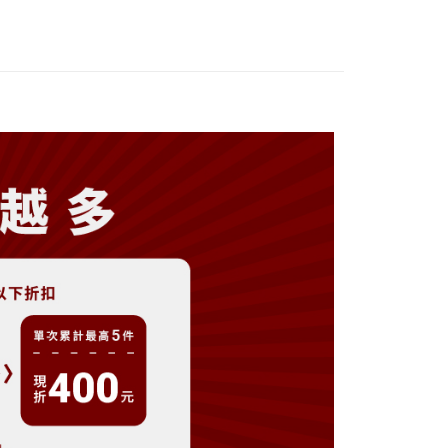
分期
你分期使用說明】
享後付
由台灣大哥大提供，台灣大哥大用戶可立即使用無須另外申請。
式選擇「大哥付你分期」，訂單成立後會自動跳轉到大哥付的交易
證手機門號後，選擇欲分期的期數、繳款截止日，確認付款後即
FTEE先享後付」】
。
先享後付是「在收到商品之後才付款」的支付方式。 讓您購物簡單
准額度、可分期數及費用金額請依後續交易確認頁面所載為準。
心！
立30分鐘內，如未前往確認交易或遇審核未通過，訂單將自動取
：不需註冊會員、不需綁卡、不需儲值。
「轉專審核」未通過狀況，表示未達大哥付你分期系統評分，恕
：只要手機號碼，簡訊認證，即可結帳。
評估內容。
：先確認商品／服務後，再付款。
式說明】
付款
項不併入電信帳單，「大哥付你分期」於每月結算日後寄送繳費提
EE先享後付」結帳流程】
0，滿NT$899(含以上)免運費
方式選擇「AFTEE先享後付」後，將跳轉至「AFTEE先享後
訊連結打開帳單後，可選擇「超商條碼／台灣大直營門市／銀行轉
頁面，進行簡訊認證並確認金額後，即可完成結帳。
付／iPASS MONEY」等通路繳費。
家取貨
成立數日內，您將收到繳費通知簡訊。
費通知簡訊後14天內，點擊此簡訊中的連結，可透過四大超商
0，滿NT$899(含以上)免運費
項】
網路銀行／等多元方式進行付款，方視為交易完成。
係由「台灣大哥大股份有限公司」（以下簡稱本公司）所提供，讓
：結帳手續完成當下不需立刻繳費，但若您需要取消訂單，請聯
貨付款
易時，得透過本服務購買商品或服務，並由商店將買賣／分期付
的店家。未經商家同意取消之訂單仍視為有效，需透過AFTEE
金債權讓與本公司後，依約使用本公司帳單繳交帳款。
繳納相關費用。
0，滿NT$899(含以上)免運費
意付款使用「大哥付你分期」之契約關係目的，商店將以您的個人
否成功請以「AFTEE先享後付 」之結帳頁面顯示為準，若有關於
含姓名、電話或地址）提供予台灣大哥大進項蒐集、處理及利
功／繳費後需取消欲退款等相關疑問，請聯繫「AFTEE先享後
爾富取貨
公司與您本人進行分期帳單所需資料之確認、核對及更正。
援中心」
https://netprotections.freshdesk.com/support/home