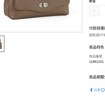
數量
付款與運
超取滿NT$
付款方式
商品特色
信用卡一
商品編號
11881201
超商取貨
LINE Pay
商品相關分
Apple Pay
WOMEN
分享
街口支付
WOMEN
悠遊付