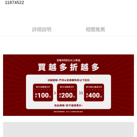
11874522
LINE Pay
Apple Pay
詳細說明
相關推薦
街口支付
悠遊付
大哥付你分期
相關說明
【大哥付你分期使用說明】
AFTEE先享後付
1.本服務由台灣大哥大提供，台灣大哥大用戶可立即使用無須另外申請。
2.付款方式選擇「大哥付你分期」，訂單成立後會自動跳轉到大哥付的交易
相關說明
流程，驗證手機門號後，選擇欲分期的期數、繳款截止日，確認付款後即完
【關於「AFTEE先享後付」】
成交易。
ATM付款
AFTEE先享後付是「在收到商品之後才付款」的支付方式。 讓您購物簡單
3.實際核准額度、可分期數及費用金額請依後續交易確認頁面所載為準。
便利好安心！
4.訂單成立30分鐘內，如未前往確認交易或遇審核未通過，訂單將自動取
１．簡單：不需註冊會員、不需綁卡、不需儲值。
運送方式
消。如遇「轉專審核」未通過狀況，表示未達大哥付你分期系統評分，恕無
２．便利：只要手機號碼，簡訊認證，即可結帳。
法說明評估內容。
３．安心：先確認商品／服務後，再付款。
全家取貨付款
【繳款方式說明】
1.分期款項不併入電信帳單，「大哥付你分期」於每月結算日後寄送繳費提
免運費
【「AFTEE先享後付」結帳流程】
醒簡訊。
１．於結帳方式選擇「AFTEE先享後付」後，將跳轉至「AFTEE先享後付」
2.透過簡訊連結打開帳單後，可選擇「超商條碼／台灣大直營門市／銀行轉