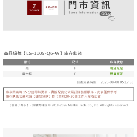
付款後全家取貨
結帳頁面，進行簡訊認證並確認金額後，即可完成結帳。
帳／街口支付／iPASS MONEY」等通路繳費。
２．訂單成立數日內，您將收到繳費通知簡訊。
免運費
３．收到繳費通知簡訊後14天內，點擊此簡訊中的連結，可透過四大超商／
【注意事項】
ATM／網路銀行／等多元方式進行付款，方視為交易完成。
萊爾富取貨付款
1.本服務係由「台灣大哥大股份有限公司」（以下簡稱本公司）所提供，讓
※ 請注意：結帳手續完成當下不需立刻繳費，但若您需要取消訂單，請聯絡
用戶於交易時，得透過本服務購買商品或服務，並由商店將買賣／分期付款
免運費
購買商品的店家。未經商家同意取消之訂單仍視為有效，需透過AFTEE先享
買賣價金債權讓與本公司後，依約使用本公司帳單繳交帳款。
後付繳納相關費用。
2.基於同意付款使用「大哥付你分期」之契約關係目的，商店將以您的個人
付款後萊爾富取貨
※ 交易是否成功請以「AFTEE先享後付 」之結帳頁面顯示為準，若有關於
資料（包含姓名、電話或地址）提供予台灣大哥大進項蒐集、處理及利用，
是否繳費成功／繳費後需取消欲退款等相關疑問，請聯繫「AFTEE先享後付
免運費
由本公司與您本人進行分期帳單所需資料之確認、核對及更正。
客戶支援中心」
https://netprotections.freshdesk.com/support/home
3.完整用戶服務條款，請詳閱以下連結：
https://oppay.tw/userRule
7-11取貨付款
【注意事項】
１．透過由恩沛科技股份有限公司提供之「AFTEE先享後付」服務完成之交
免運費
易，需依本服務之必要範圍內提供個人資料，並將交易相關給付款項請求債
權轉讓予恩沛科技股份有限公司。
付款後7-11取貨
２．關於個人資料處理事宜，請瀏覽以下網址：
免運費
https://aftee.tw/terms/#terms3
３．未成年的使用者請事先徵得法定代理人或監護人之同意方可使用
宅配
「AFTEE先享後付」，若未經同意申辦者引起之損失，本公司不負相關責
任。
免運費
４．使用「AFTEE先享後付」時，將依據個別帳號之用戶狀況，依本公司即
時審查核予不同之上限額度；若仍有額度不足之情形，本公司將視審查結果
付款後請等候門市人員通知再前往取貨
請求用戶進行身份認證。
免運費
５．嚴禁一人註冊多個帳號或使用他人資訊註冊。若發現惡意使用之情形，
恩沛科技股份有限公司將有權停止該用戶之使用額度並採取法律行動。