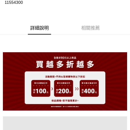
11554300
LINE Pay
Apple Pay
詳細說明
相關推薦
街口支付
悠遊付
大哥付你分期
相關說明
【大哥付你分期使用說明】
AFTEE先享後付
1.本服務由台灣大哥大提供，台灣大哥大用戶可立即使用無須另外申請。
2.付款方式選擇「大哥付你分期」，訂單成立後會自動跳轉到大哥付的交易
相關說明
流程，驗證手機門號後，選擇欲分期的期數、繳款截止日，確認付款後即完
【關於「AFTEE先享後付」】
成交易。
ATM付款
AFTEE先享後付是「在收到商品之後才付款」的支付方式。 讓您購物簡單
3.實際核准額度、可分期數及費用金額請依後續交易確認頁面所載為準。
便利好安心！
4.訂單成立30分鐘內，如未前往確認交易或遇審核未通過，訂單將自動取
１．簡單：不需註冊會員、不需綁卡、不需儲值。
運送方式
消。如遇「轉專審核」未通過狀況，表示未達大哥付你分期系統評分，恕無
２．便利：只要手機號碼，簡訊認證，即可結帳。
法說明評估內容。
３．安心：先確認商品／服務後，再付款。
全家取貨付款
【繳款方式說明】
1.分期款項不併入電信帳單，「大哥付你分期」於每月結算日後寄送繳費提
免運費
【「AFTEE先享後付」結帳流程】
醒簡訊。
１．於結帳方式選擇「AFTEE先享後付」後，將跳轉至「AFTEE先享後付」
2.透過簡訊連結打開帳單後，可選擇「超商條碼／台灣大直營門市／銀行轉