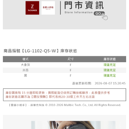
付款後全家取貨
結帳頁面，進行簡訊認證並確認金額後，即可完成結帳。
帳／街口支付／iPASS MONEY」等通路繳費。
２．訂單成立數日內，您將收到繳費通知簡訊。
免運費
３．收到繳費通知簡訊後14天內，點擊此簡訊中的連結，可透過四大超商／
【注意事項】
ATM／網路銀行／等多元方式進行付款，方視為交易完成。
萊爾富取貨付款
1.本服務係由「台灣大哥大股份有限公司」（以下簡稱本公司）所提供，讓
※ 請注意：結帳手續完成當下不需立刻繳費，但若您需要取消訂單，請聯絡
用戶於交易時，得透過本服務購買商品或服務，並由商店將買賣／分期付款
免運費
購買商品的店家。未經商家同意取消之訂單仍視為有效，需透過AFTEE先享
買賣價金債權讓與本公司後，依約使用本公司帳單繳交帳款。
後付繳納相關費用。
2.基於同意付款使用「大哥付你分期」之契約關係目的，商店將以您的個人
付款後萊爾富取貨
※ 交易是否成功請以「AFTEE先享後付 」之結帳頁面顯示為準，若有關於
資料（包含姓名、電話或地址）提供予台灣大哥大進項蒐集、處理及利用，
是否繳費成功／繳費後需取消欲退款等相關疑問，請聯繫「AFTEE先享後付
免運費
由本公司與您本人進行分期帳單所需資料之確認、核對及更正。
客戶支援中心」
https://netprotections.freshdesk.com/support/home
3.完整用戶服務條款，請詳閱以下連結：
https://oppay.tw/userRule
7-11取貨付款
【注意事項】
１．透過由恩沛科技股份有限公司提供之「AFTEE先享後付」服務完成之交
免運費
易，需依本服務之必要範圍內提供個人資料，並將交易相關給付款項請求債
權轉讓予恩沛科技股份有限公司。
付款後7-11取貨
２．關於個人資料處理事宜，請瀏覽以下網址：
免運費
https://aftee.tw/terms/#terms3
３．未成年的使用者請事先徵得法定代理人或監護人之同意方可使用
宅配
「AFTEE先享後付」，若未經同意申辦者引起之損失，本公司不負相關責
任。
免運費
４．使用「AFTEE先享後付」時，將依據個別帳號之用戶狀況，依本公司即
時審查核予不同之上限額度；若仍有額度不足之情形，本公司將視審查結果
付款後請等候門市人員通知再前往取貨
請求用戶進行身份認證。
免運費
５．嚴禁一人註冊多個帳號或使用他人資訊註冊。若發現惡意使用之情形，
恩沛科技股份有限公司將有權停止該用戶之使用額度並採取法律行動。