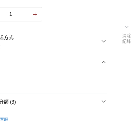
清除
送方式
紀錄
費
次付款
付款
類 (3)
最新商品
客服
側背包
手提/肩背包