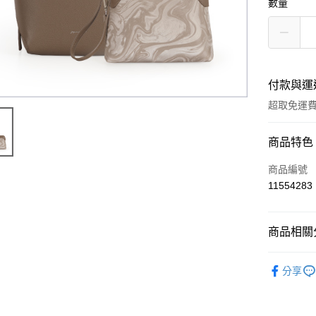
數量
付款與運
超取免運
付款方式
商品特色
信用卡一
商品編號
11554283
超商取貨
LINE Pay
商品相關分
Apple Pay
WOMEN
分享
街口支付
WOMEN
悠遊付
WOMEN