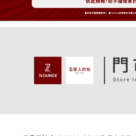
免運費
3.完整用
【注意事
7-11取貨
１．透過由
交易，需
免運費
求債權轉
２．關於
付款後7-1
https://aft
免運費
３．未成
「AFTE
宅配
任。
４．使用「
免運費
即時審查
結果請求
付款後請
５．嚴禁
免運費
形，恩沛
動。
香港/澳門