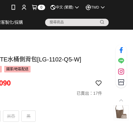
0
中文 (繁體)
TWD
宗客製化/採購
TE水桶側背包[LG-1102-Q5-W]
國家/地區配送
090
已賣出：17件
米杏
黑