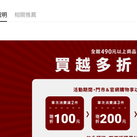
大哥付你
相關說明
說明
相關推薦
【大哥付
AFTEE先
1.本服務
2.付款方
相關說明
流程，驗
【關於「A
ATM付款
完成交易
AFTEE
3.實際核
便利好安
4.訂單成
１．簡單
消。如遇
２．便利
運送方式
無法說明
３．安心
【繳款方
全家取貨
1.分期款
【「AFT
醒簡訊。
免運費
１．於結帳
2.透過簡
付」結帳
帳／街口支
付款後全
２．訂單
３．收到繳
免運費
【注意事
／ATM／
1.本服務
※ 請注意
萊爾富取
用戶於交
絡購買商品
款買賣價
先享後付
免運費
2.基於同
※ 交易是
資料（包
是否繳費成
付款後萊
用，由本
付客戶支