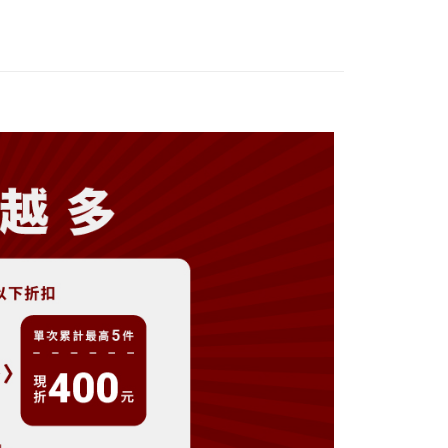
分期
你分期使用說明】
享後付
由台灣大哥大提供，台灣大哥大用戶可立即使用無須另外申請。
式選擇「大哥付你分期」，訂單成立後會自動跳轉到大哥付的交易
證手機門號後，選擇欲分期的期數、繳款截止日，確認付款後即
FTEE先享後付」】
。
先享後付是「在收到商品之後才付款」的支付方式。 讓您購物簡單
准額度、可分期數及費用金額請依後續交易確認頁面所載為準。
心！
立30分鐘內，如未前往確認交易或遇審核未通過，訂單將自動取
：不需註冊會員、不需綁卡、不需儲值。
「轉專審核」未通過狀況，表示未達大哥付你分期系統評分，恕
：只要手機號碼，簡訊認證，即可結帳。
評估內容。
：先確認商品／服務後，再付款。
式說明】
付款
項不併入電信帳單，「大哥付你分期」於每月結算日後寄送繳費提
EE先享後付」結帳流程】
方式選擇「AFTEE先享後付」後，將跳轉至「AFTEE先享後
訊連結打開帳單後，可選擇「超商條碼／台灣大直營門市／銀行轉
頁面，進行簡訊認證並確認金額後，即可完成結帳。
付／iPASS MONEY」等通路繳費。
家取貨
成立數日內，您將收到繳費通知簡訊。
費通知簡訊後14天內，點擊此簡訊中的連結，可透過四大超商
項】
網路銀行／等多元方式進行付款，方視為交易完成。
係由「台灣大哥大股份有限公司」（以下簡稱本公司）所提供，讓
：結帳手續完成當下不需立刻繳費，但若您需要取消訂單，請聯
貨付款
易時，得透過本服務購買商品或服務，並由商店將買賣／分期付
的店家。未經商家同意取消之訂單仍視為有效，需透過AFTEE
金債權讓與本公司後，依約使用本公司帳單繳交帳款。
繳納相關費用。
意付款使用「大哥付你分期」之契約關係目的，商店將以您的個人
否成功請以「AFTEE先享後付 」之結帳頁面顯示為準，若有關於
含姓名、電話或地址）提供予台灣大哥大進項蒐集、處理及利
功／繳費後需取消欲退款等相關疑問，請聯繫「AFTEE先享後
爾富取貨
公司與您本人進行分期帳單所需資料之確認、核對及更正。
援中心」
https://netprotections.freshdesk.com/support/home