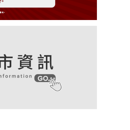
戶服務條款，請詳閱以下連結：
https://oppay.tw/userRule
項】
付款
恩沛科技股份有限公司提供之「AFTEE先享後付」服務完成之
依本服務之必要範圍內提供個人資料，並將交易相關給付款項請
讓予恩沛科技股份有限公司。
個人資料處理事宜，請瀏覽以下網址：
1取貨
ee.tw/terms/#terms3
年的使用者請事先徵得法定代理人或監護人之同意方可使用
E先享後付」，若未經同意申辦者引起之損失，本公司不負相關責
AFTEE先享後付」時，將依據個別帳號之用戶狀況，依本公司
核予不同之上限額度；若仍有額度不足之情形，本公司將視審查
用戶進行身份認證。
等候門市人員通知再前往取貨
一人註冊多個帳號或使用他人資訊註冊。若發現惡意使用之情
科技股份有限公司將有權停止該用戶之使用額度並採取法律行
/新加坡/馬來西亞-宅配
查看運費