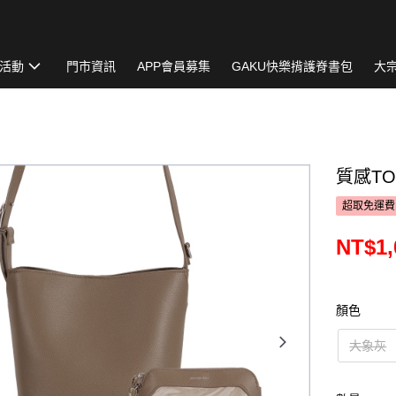
活動
門市資訊
APP會員募集
GAKU快樂揹護脊書包
大
質感TO
超取免運費
NT$1,
顏色
大象灰