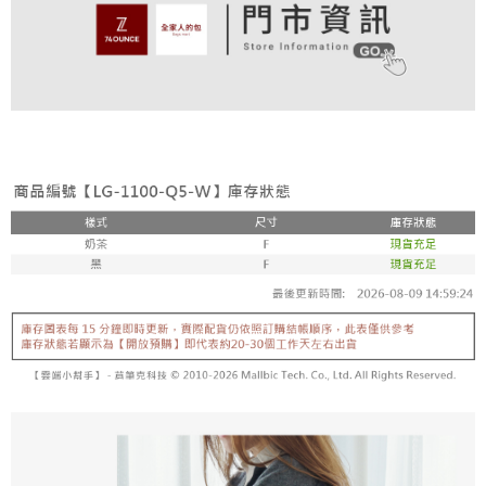
付款後全家取貨
結帳頁面，進行簡訊認證並確認金額後，即可完成結帳。
帳／街口支付／iPASS MONEY」等通路繳費。
２．訂單成立數日內，您將收到繳費通知簡訊。
免運費
３．收到繳費通知簡訊後14天內，點擊此簡訊中的連結，可透過四大超商／
【注意事項】
ATM／網路銀行／等多元方式進行付款，方視為交易完成。
萊爾富取貨付款
1.本服務係由「台灣大哥大股份有限公司」（以下簡稱本公司）所提供，讓
※ 請注意：結帳手續完成當下不需立刻繳費，但若您需要取消訂單，請聯絡
用戶於交易時，得透過本服務購買商品或服務，並由商店將買賣／分期付款
免運費
購買商品的店家。未經商家同意取消之訂單仍視為有效，需透過AFTEE先享
買賣價金債權讓與本公司後，依約使用本公司帳單繳交帳款。
後付繳納相關費用。
2.基於同意付款使用「大哥付你分期」之契約關係目的，商店將以您的個人
付款後萊爾富取貨
※ 交易是否成功請以「AFTEE先享後付 」之結帳頁面顯示為準，若有關於
資料（包含姓名、電話或地址）提供予台灣大哥大進項蒐集、處理及利用，
是否繳費成功／繳費後需取消欲退款等相關疑問，請聯繫「AFTEE先享後付
免運費
由本公司與您本人進行分期帳單所需資料之確認、核對及更正。
客戶支援中心」
https://netprotections.freshdesk.com/support/home
3.完整用戶服務條款，請詳閱以下連結：
https://oppay.tw/userRule
7-11取貨付款
【注意事項】
１．透過由恩沛科技股份有限公司提供之「AFTEE先享後付」服務完成之交
免運費
易，需依本服務之必要範圍內提供個人資料，並將交易相關給付款項請求債
權轉讓予恩沛科技股份有限公司。
付款後7-11取貨
２．關於個人資料處理事宜，請瀏覽以下網址：
免運費
https://aftee.tw/terms/#terms3
３．未成年的使用者請事先徵得法定代理人或監護人之同意方可使用
宅配
「AFTEE先享後付」，若未經同意申辦者引起之損失，本公司不負相關責
任。
免運費
４．使用「AFTEE先享後付」時，將依據個別帳號之用戶狀況，依本公司即
時審查核予不同之上限額度；若仍有額度不足之情形，本公司將視審查結果
付款後請等候門市人員通知再前往取貨
請求用戶進行身份認證。
免運費
５．嚴禁一人註冊多個帳號或使用他人資訊註冊。若發現惡意使用之情形，
恩沛科技股份有限公司將有權停止該用戶之使用額度並採取法律行動。