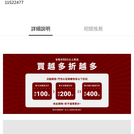
11522477
LINE Pay
Apple Pay
詳細說明
相關推薦
街口支付
悠遊付
大哥付你分期
相關說明
【大哥付你分期使用說明】
AFTEE先享後付
1.本服務由台灣大哥大提供，台灣大哥大用戶可立即使用無須另外申請。
2.付款方式選擇「大哥付你分期」，訂單成立後會自動跳轉到大哥付的交易
相關說明
流程，驗證手機門號後，選擇欲分期的期數、繳款截止日，確認付款後即完
【關於「AFTEE先享後付」】
成交易。
ATM付款
AFTEE先享後付是「在收到商品之後才付款」的支付方式。 讓您購物簡單
3.實際核准額度、可分期數及費用金額請依後續交易確認頁面所載為準。
便利好安心！
4.訂單成立30分鐘內，如未前往確認交易或遇審核未通過，訂單將自動取
１．簡單：不需註冊會員、不需綁卡、不需儲值。
運送方式
消。如遇「轉專審核」未通過狀況，表示未達大哥付你分期系統評分，恕無
２．便利：只要手機號碼，簡訊認證，即可結帳。
法說明評估內容。
３．安心：先確認商品／服務後，再付款。
全家取貨付款
【繳款方式說明】
1.分期款項不併入電信帳單，「大哥付你分期」於每月結算日後寄送繳費提
免運費
【「AFTEE先享後付」結帳流程】
醒簡訊。
１．於結帳方式選擇「AFTEE先享後付」後，將跳轉至「AFTEE先享後付」
2.透過簡訊連結打開帳單後，可選擇「超商條碼／台灣大直營門市／銀行轉