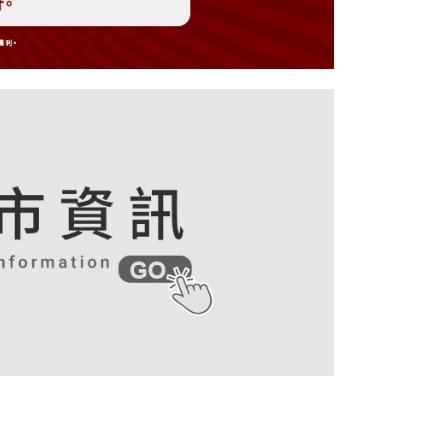
戶服務條款，請詳閱以下連結：
https://oppay.tw/userRule
項】
付款
恩沛科技股份有限公司提供之「AFTEE先享後付」服務完成之
依本服務之必要範圍內提供個人資料，並將交易相關給付款項請
讓予恩沛科技股份有限公司。
個人資料處理事宜，請瀏覽以下網址：
1取貨
ee.tw/terms/#terms3
年的使用者請事先徵得法定代理人或監護人之同意方可使用
E先享後付」，若未經同意申辦者引起之損失，本公司不負相關責
AFTEE先享後付」時，將依據個別帳號之用戶狀況，依本公司
核予不同之上限額度；若仍有額度不足之情形，本公司將視審查
用戶進行身份認證。
等候門市人員通知再前往取貨
一人註冊多個帳號或使用他人資訊註冊。若發現惡意使用之情
科技股份有限公司將有權停止該用戶之使用額度並採取法律行
/新加坡/馬來西亞-宅配
查看運費