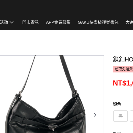
活動
門市資訊
APP會員募集
GAKU快樂揹護脊書包
大
鎖釦HOB
超取免運費
NT$1,
顏色
黑