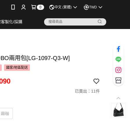
0
中文 (繁體)
TWD
宗客製化/採購
O兩用包[LG-1097-Q3-W]
國家/地區配送
090
已賣出：11件
霧咖