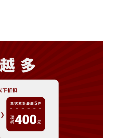
分期
你分期使用說明】
享後付
由台灣大哥大提供，台灣大哥大用戶可立即使用無須另外申請。
式選擇「大哥付你分期」，訂單成立後會自動跳轉到大哥付的交易
證手機門號後，選擇欲分期的期數、繳款截止日，確認付款後即
FTEE先享後付」】
。
先享後付是「在收到商品之後才付款」的支付方式。 讓您購物簡單
准額度、可分期數及費用金額請依後續交易確認頁面所載為準。
心！
立30分鐘內，如未前往確認交易或遇審核未通過，訂單將自動取
：不需註冊會員、不需綁卡、不需儲值。
「轉專審核」未通過狀況，表示未達大哥付你分期系統評分，恕
：只要手機號碼，簡訊認證，即可結帳。
評估內容。
：先確認商品／服務後，再付款。
式說明】
付款
項不併入電信帳單，「大哥付你分期」於每月結算日後寄送繳費提
EE先享後付」結帳流程】
方式選擇「AFTEE先享後付」後，將跳轉至「AFTEE先享後
訊連結打開帳單後，可選擇「超商條碼／台灣大直營門市／銀行轉
頁面，進行簡訊認證並確認金額後，即可完成結帳。
付／iPASS MONEY」等通路繳費。
家取貨
成立數日內，您將收到繳費通知簡訊。
費通知簡訊後14天內，點擊此簡訊中的連結，可透過四大超商
項】
網路銀行／等多元方式進行付款，方視為交易完成。
係由「台灣大哥大股份有限公司」（以下簡稱本公司）所提供，讓
：結帳手續完成當下不需立刻繳費，但若您需要取消訂單，請聯
貨付款
易時，得透過本服務購買商品或服務，並由商店將買賣／分期付
的店家。未經商家同意取消之訂單仍視為有效，需透過AFTEE
金債權讓與本公司後，依約使用本公司帳單繳交帳款。
繳納相關費用。
意付款使用「大哥付你分期」之契約關係目的，商店將以您的個人
否成功請以「AFTEE先享後付 」之結帳頁面顯示為準，若有關於
含姓名、電話或地址）提供予台灣大哥大進項蒐集、處理及利
功／繳費後需取消欲退款等相關疑問，請聯繫「AFTEE先享後
爾富取貨
公司與您本人進行分期帳單所需資料之確認、核對及更正。
援中心」
https://netprotections.freshdesk.com/support/home