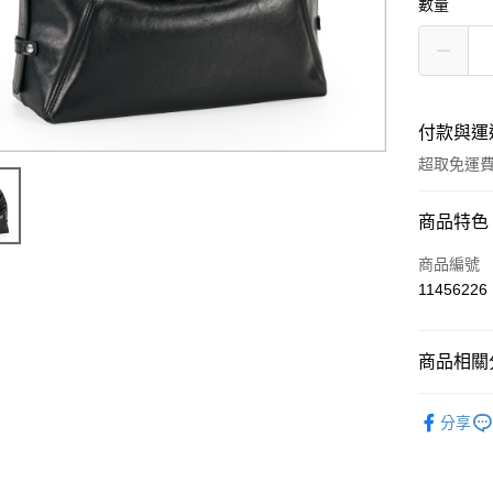
數量
付款與運
超取免運
付款方式
商品特色
信用卡一
商品編號
11456226
超商取貨
LINE Pay
商品相關分
Apple Pay
WOMEN
分享
街口支付
WOMEN
悠遊付