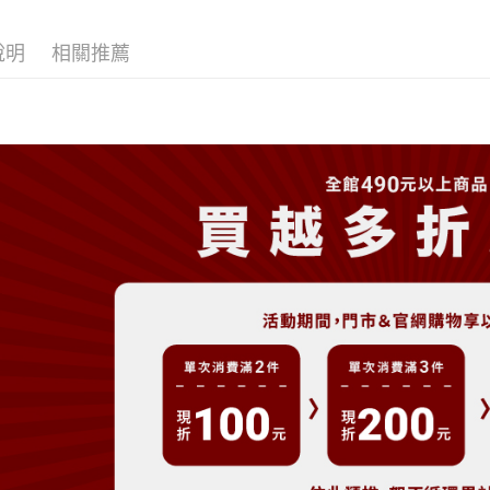
大哥付你
相關說明
說明
相關推薦
【大哥付
AFTEE先
1.本服務
2.付款方
相關說明
流程，驗
【關於「A
ATM付款
完成交易
AFTEE
3.實際核
便利好安
4.訂單成
１．簡單
消。如遇
２．便利
運送方式
無法說明
３．安心
【繳款方
全家取貨
1.分期款
【「AFT
醒簡訊。
免運費
１．於結帳
2.透過簡
付」結帳
帳／街口支
付款後全
２．訂單
３．收到繳
免運費
【注意事
／ATM／
1.本服務
※ 請注意
萊爾富取
用戶於交
絡購買商品
款買賣價
先享後付
免運費
2.基於同
※ 交易是
資料（包
是否繳費成
付款後萊
用，由本
付客戶支