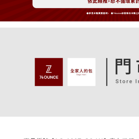
免運費
3.完整用
【注意事
7-11取貨
１．透過由
交易，需
免運費
求債權轉
２．關於
付款後7-1
https://aft
免運費
３．未成
「AFTE
宅配
任。
４．使用「
免運費
即時審查
結果請求
付款後請
５．嚴禁
免運費
形，恩沛
動。
香港/澳門