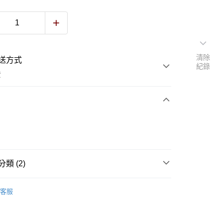
清除
送方式
紀錄
費
次付款
付款
類 (2)
最新商品
客服
手提/肩背包