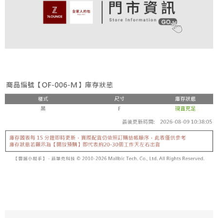
付款後全家取貨
結帳頁面，進行簡訊認證並確認金額後，即可完成結帳。
帳／街口支付／iPASS MONEY」等通路繳費。
２．訂單成立數日內，您將收到繳費通知簡訊。
免運費
３．收到繳費通知簡訊後14天內，點擊此簡訊中的連結，可透過四大超商／
【注意事項】
ATM／網路銀行／等多元方式進行付款，方視為交易完成。
萊爾富取貨付款
1.本服務係由「台灣大哥大股份有限公司」（以下簡稱本公司）所提供，讓
※ 請注意：結帳手續完成當下不需立刻繳費，但若您需要取消訂單，請聯絡
用戶於交易時，得透過本服務購買商品或服務，並由商店將買賣／分期付款
免運費
購買商品的店家。未經商家同意取消之訂單仍視為有效，需透過AFTEE先享
買賣價金債權讓與本公司後，依約使用本公司帳單繳交帳款。
後付繳納相關費用。
2.基於同意付款使用「大哥付你分期」之契約關係目的，商店將以您的個人
付款後萊爾富取貨
※ 交易是否成功請以「AFTEE先享後付 」之結帳頁面顯示為準，若有關於
資料（包含姓名、電話或地址）提供予台灣大哥大進項蒐集、處理及利用，
是否繳費成功／繳費後需取消欲退款等相關疑問，請聯繫「AFTEE先享後付
免運費
由本公司與您本人進行分期帳單所需資料之確認、核對及更正。
客戶支援中心」
https://netprotections.freshdesk.com/support/home
3.完整用戶服務條款，請詳閱以下連結：
https://oppay.tw/userRule
7-11取貨付款
【注意事項】
１．透過由恩沛科技股份有限公司提供之「AFTEE先享後付」服務完成之交
免運費
易，需依本服務之必要範圍內提供個人資料，並將交易相關給付款項請求債
權轉讓予恩沛科技股份有限公司。
付款後7-11取貨
２．關於個人資料處理事宜，請瀏覽以下網址：
免運費
https://aftee.tw/terms/#terms3
３．未成年的使用者請事先徵得法定代理人或監護人之同意方可使用
宅配
「AFTEE先享後付」，若未經同意申辦者引起之損失，本公司不負相關責
任。
免運費
４．使用「AFTEE先享後付」時，將依據個別帳號之用戶狀況，依本公司即
時審查核予不同之上限額度；若仍有額度不足之情形，本公司將視審查結果
付款後請等候門市人員通知再前往取貨
請求用戶進行身份認證。
免運費
５．嚴禁一人註冊多個帳號或使用他人資訊註冊。若發現惡意使用之情形，
恩沛科技股份有限公司將有權停止該用戶之使用額度並採取法律行動。