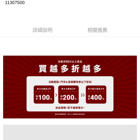
11307500
LINE Pay
Apple Pay
詳細說明
相關推薦
街口支付
悠遊付
大哥付你分期
相關說明
【大哥付你分期使用說明】
AFTEE先享後付
1.本服務由台灣大哥大提供，台灣大哥大用戶可立即使用無須另外申請。
2.付款方式選擇「大哥付你分期」，訂單成立後會自動跳轉到大哥付的交易
相關說明
流程，驗證手機門號後，選擇欲分期的期數、繳款截止日，確認付款後即完
【關於「AFTEE先享後付」】
成交易。
ATM付款
AFTEE先享後付是「在收到商品之後才付款」的支付方式。 讓您購物簡單
3.實際核准額度、可分期數及費用金額請依後續交易確認頁面所載為準。
便利好安心！
4.訂單成立30分鐘內，如未前往確認交易或遇審核未通過，訂單將自動取
１．簡單：不需註冊會員、不需綁卡、不需儲值。
運送方式
消。如遇「轉專審核」未通過狀況，表示未達大哥付你分期系統評分，恕無
２．便利：只要手機號碼，簡訊認證，即可結帳。
法說明評估內容。
３．安心：先確認商品／服務後，再付款。
全家取貨付款
【繳款方式說明】
1.分期款項不併入電信帳單，「大哥付你分期」於每月結算日後寄送繳費提
免運費
【「AFTEE先享後付」結帳流程】
醒簡訊。
１．於結帳方式選擇「AFTEE先享後付」後，將跳轉至「AFTEE先享後付」
2.透過簡訊連結打開帳單後，可選擇「超商條碼／台灣大直營門市／銀行轉