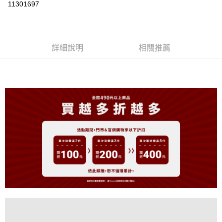
11301697
LINE Pay
Apple Pay
詳細說明
相關推薦
街口支付
悠遊付
大哥付你分期
相關說明
【大哥付你分期使用說明】
AFTEE先享後付
1.本服務由台灣大哥大提供，台灣大哥大用戶可立即使用無須另外申請。
2.付款方式選擇「大哥付你分期」，訂單成立後會自動跳轉到大哥付的交易
相關說明
流程，驗證手機門號後，選擇欲分期的期數、繳款截止日，確認付款後即完
【關於「AFTEE先享後付」】
成交易。
ATM付款
AFTEE先享後付是「在收到商品之後才付款」的支付方式。 讓您購物簡單
3.實際核准額度、可分期數及費用金額請依後續交易確認頁面所載為準。
便利好安心！
4.訂單成立30分鐘內，如未前往確認交易或遇審核未通過，訂單將自動取
１．簡單：不需註冊會員、不需綁卡、不需儲值。
運送方式
消。如遇「轉專審核」未通過狀況，表示未達大哥付你分期系統評分，恕無
２．便利：只要手機號碼，簡訊認證，即可結帳。
法說明評估內容。
３．安心：先確認商品／服務後，再付款。
全家取貨付款
【繳款方式說明】
1.分期款項不併入電信帳單，「大哥付你分期」於每月結算日後寄送繳費提
免運費
【「AFTEE先享後付」結帳流程】
醒簡訊。
１．於結帳方式選擇「AFTEE先享後付」後，將跳轉至「AFTEE先享後付」
2.透過簡訊連結打開帳單後，可選擇「超商條碼／台灣大直營門市／銀行轉