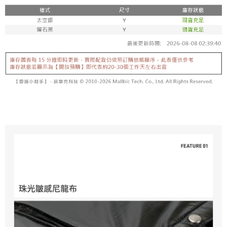
香港/澳門/新加坡/馬來西亞-宅配
查看運費