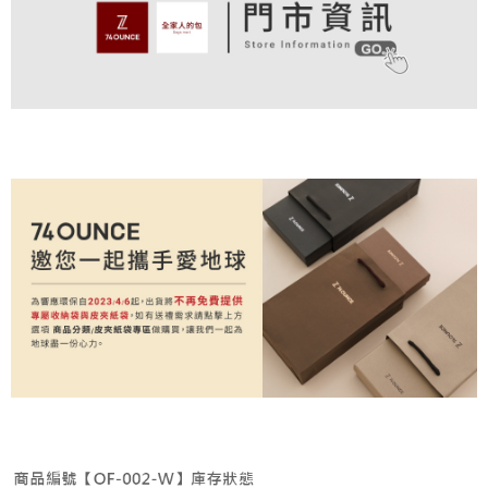
付款後全家取貨
結帳頁面，進行簡訊認證並確認金額後，即可完成結帳。
帳／街口支付／iPASS MONEY」等通路繳費。
２．訂單成立數日內，您將收到繳費通知簡訊。
免運費
３．收到繳費通知簡訊後14天內，點擊此簡訊中的連結，可透過四大超商／
【注意事項】
ATM／網路銀行／等多元方式進行付款，方視為交易完成。
萊爾富取貨付款
1.本服務係由「台灣大哥大股份有限公司」（以下簡稱本公司）所提供，讓
※ 請注意：結帳手續完成當下不需立刻繳費，但若您需要取消訂單，請聯絡
用戶於交易時，得透過本服務購買商品或服務，並由商店將買賣／分期付款
免運費
購買商品的店家。未經商家同意取消之訂單仍視為有效，需透過AFTEE先享
買賣價金債權讓與本公司後，依約使用本公司帳單繳交帳款。
後付繳納相關費用。
2.基於同意付款使用「大哥付你分期」之契約關係目的，商店將以您的個人
付款後萊爾富取貨
※ 交易是否成功請以「AFTEE先享後付 」之結帳頁面顯示為準，若有關於
資料（包含姓名、電話或地址）提供予台灣大哥大進項蒐集、處理及利用，
是否繳費成功／繳費後需取消欲退款等相關疑問，請聯繫「AFTEE先享後付
免運費
由本公司與您本人進行分期帳單所需資料之確認、核對及更正。
客戶支援中心」
https://netprotections.freshdesk.com/support/home
3.完整用戶服務條款，請詳閱以下連結：
https://oppay.tw/userRule
7-11取貨付款
【注意事項】
１．透過由恩沛科技股份有限公司提供之「AFTEE先享後付」服務完成之交
免運費
易，需依本服務之必要範圍內提供個人資料，並將交易相關給付款項請求債
權轉讓予恩沛科技股份有限公司。
付款後7-11取貨
２．關於個人資料處理事宜，請瀏覽以下網址：
免運費
https://aftee.tw/terms/#terms3
３．未成年的使用者請事先徵得法定代理人或監護人之同意方可使用
宅配
「AFTEE先享後付」，若未經同意申辦者引起之損失，本公司不負相關責
任。
免運費
４．使用「AFTEE先享後付」時，將依據個別帳號之用戶狀況，依本公司即
時審查核予不同之上限額度；若仍有額度不足之情形，本公司將視審查結果
付款後請等候門市人員通知再前往取貨
請求用戶進行身份認證。
免運費
５．嚴禁一人註冊多個帳號或使用他人資訊註冊。若發現惡意使用之情形，
恩沛科技股份有限公司將有權停止該用戶之使用額度並採取法律行動。