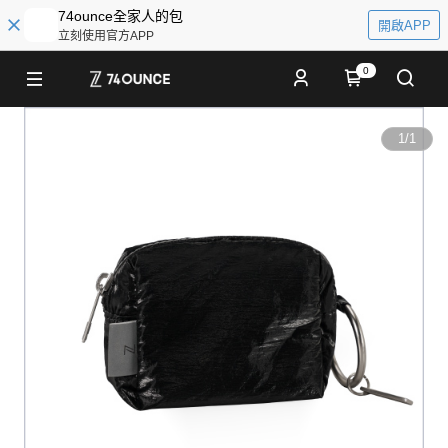
74ounce全家人的包
開啟APP
立刻使用官方APP
0
1
/
1