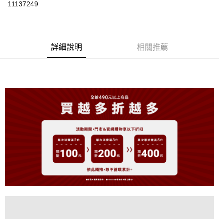
11137249
LINE Pay
Apple Pay
詳細說明
相關推薦
街口支付
悠遊付
大哥付你分期
相關說明
【大哥付你分期使用說明】
AFTEE先享後付
1.本服務由台灣大哥大提供，台灣大哥大用戶可立即使用無須另外申請。
2.付款方式選擇「大哥付你分期」，訂單成立後會自動跳轉到大哥付的交易
相關說明
流程，驗證手機門號後，選擇欲分期的期數、繳款截止日，確認付款後即完
【關於「AFTEE先享後付」】
成交易。
ATM付款
AFTEE先享後付是「在收到商品之後才付款」的支付方式。 讓您購物簡單
3.實際核准額度、可分期數及費用金額請依後續交易確認頁面所載為準。
便利好安心！
4.訂單成立30分鐘內，如未前往確認交易或遇審核未通過，訂單將自動取
１．簡單：不需註冊會員、不需綁卡、不需儲值。
運送方式
消。如遇「轉專審核」未通過狀況，表示未達大哥付你分期系統評分，恕無
２．便利：只要手機號碼，簡訊認證，即可結帳。
法說明評估內容。
３．安心：先確認商品／服務後，再付款。
全家取貨付款
【繳款方式說明】
1.分期款項不併入電信帳單，「大哥付你分期」於每月結算日後寄送繳費提
免運費
【「AFTEE先享後付」結帳流程】
醒簡訊。
１．於結帳方式選擇「AFTEE先享後付」後，將跳轉至「AFTEE先享後付」
2.透過簡訊連結打開帳單後，可選擇「超商條碼／台灣大直營門市／銀行轉