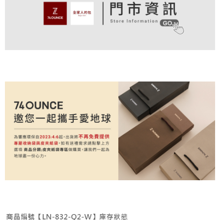
付款後全家取貨
結帳頁面，進行簡訊認證並確認金額後，即可完成結帳。
帳／街口支付／iPASS MONEY」等通路繳費。
２．訂單成立數日內，您將收到繳費通知簡訊。
免運費
３．收到繳費通知簡訊後14天內，點擊此簡訊中的連結，可透過四大超商／
【注意事項】
ATM／網路銀行／等多元方式進行付款，方視為交易完成。
萊爾富取貨付款
1.本服務係由「台灣大哥大股份有限公司」（以下簡稱本公司）所提供，讓
※ 請注意：結帳手續完成當下不需立刻繳費，但若您需要取消訂單，請聯絡
用戶於交易時，得透過本服務購買商品或服務，並由商店將買賣／分期付款
免運費
購買商品的店家。未經商家同意取消之訂單仍視為有效，需透過AFTEE先享
買賣價金債權讓與本公司後，依約使用本公司帳單繳交帳款。
後付繳納相關費用。
2.基於同意付款使用「大哥付你分期」之契約關係目的，商店將以您的個人
付款後萊爾富取貨
※ 交易是否成功請以「AFTEE先享後付 」之結帳頁面顯示為準，若有關於
資料（包含姓名、電話或地址）提供予台灣大哥大進項蒐集、處理及利用，
是否繳費成功／繳費後需取消欲退款等相關疑問，請聯繫「AFTEE先享後付
免運費
由本公司與您本人進行分期帳單所需資料之確認、核對及更正。
客戶支援中心」
https://netprotections.freshdesk.com/support/home
3.完整用戶服務條款，請詳閱以下連結：
https://oppay.tw/userRule
7-11取貨付款
【注意事項】
１．透過由恩沛科技股份有限公司提供之「AFTEE先享後付」服務完成之交
免運費
易，需依本服務之必要範圍內提供個人資料，並將交易相關給付款項請求債
權轉讓予恩沛科技股份有限公司。
付款後7-11取貨
２．關於個人資料處理事宜，請瀏覽以下網址：
免運費
https://aftee.tw/terms/#terms3
３．未成年的使用者請事先徵得法定代理人或監護人之同意方可使用
宅配
「AFTEE先享後付」，若未經同意申辦者引起之損失，本公司不負相關責
任。
免運費
４．使用「AFTEE先享後付」時，將依據個別帳號之用戶狀況，依本公司即
時審查核予不同之上限額度；若仍有額度不足之情形，本公司將視審查結果
付款後請等候門市人員通知再前往取貨
請求用戶進行身份認證。
免運費
５．嚴禁一人註冊多個帳號或使用他人資訊註冊。若發現惡意使用之情形，
恩沛科技股份有限公司將有權停止該用戶之使用額度並採取法律行動。