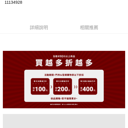
11134928
LINE Pay
Apple Pay
詳細說明
相關推薦
街口支付
悠遊付
大哥付你分期
相關說明
【大哥付你分期使用說明】
AFTEE先享後付
1.本服務由台灣大哥大提供，台灣大哥大用戶可立即使用無須另外申請。
2.付款方式選擇「大哥付你分期」，訂單成立後會自動跳轉到大哥付的交易
相關說明
流程，驗證手機門號後，選擇欲分期的期數、繳款截止日，確認付款後即完
【關於「AFTEE先享後付」】
成交易。
ATM付款
AFTEE先享後付是「在收到商品之後才付款」的支付方式。 讓您購物簡單
3.實際核准額度、可分期數及費用金額請依後續交易確認頁面所載為準。
便利好安心！
4.訂單成立30分鐘內，如未前往確認交易或遇審核未通過，訂單將自動取
１．簡單：不需註冊會員、不需綁卡、不需儲值。
運送方式
消。如遇「轉專審核」未通過狀況，表示未達大哥付你分期系統評分，恕無
２．便利：只要手機號碼，簡訊認證，即可結帳。
法說明評估內容。
３．安心：先確認商品／服務後，再付款。
全家取貨付款
【繳款方式說明】
1.分期款項不併入電信帳單，「大哥付你分期」於每月結算日後寄送繳費提
免運費
【「AFTEE先享後付」結帳流程】
醒簡訊。
１．於結帳方式選擇「AFTEE先享後付」後，將跳轉至「AFTEE先享後付」
2.透過簡訊連結打開帳單後，可選擇「超商條碼／台灣大直營門市／銀行轉