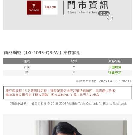
付款後全家取貨
結帳頁面，進行簡訊認證並確認金額後，即可完成結帳。
帳／街口支付／iPASS MONEY」等通路繳費。
２．訂單成立數日內，您將收到繳費通知簡訊。
免運費
３．收到繳費通知簡訊後14天內，點擊此簡訊中的連結，可透過四大超商／
【注意事項】
ATM／網路銀行／等多元方式進行付款，方視為交易完成。
萊爾富取貨付款
1.本服務係由「台灣大哥大股份有限公司」（以下簡稱本公司）所提供，讓
※ 請注意：結帳手續完成當下不需立刻繳費，但若您需要取消訂單，請聯絡
用戶於交易時，得透過本服務購買商品或服務，並由商店將買賣／分期付款
免運費
購買商品的店家。未經商家同意取消之訂單仍視為有效，需透過AFTEE先享
買賣價金債權讓與本公司後，依約使用本公司帳單繳交帳款。
後付繳納相關費用。
2.基於同意付款使用「大哥付你分期」之契約關係目的，商店將以您的個人
付款後萊爾富取貨
※ 交易是否成功請以「AFTEE先享後付 」之結帳頁面顯示為準，若有關於
資料（包含姓名、電話或地址）提供予台灣大哥大進項蒐集、處理及利用，
是否繳費成功／繳費後需取消欲退款等相關疑問，請聯繫「AFTEE先享後付
免運費
由本公司與您本人進行分期帳單所需資料之確認、核對及更正。
客戶支援中心」
https://netprotections.freshdesk.com/support/home
3.完整用戶服務條款，請詳閱以下連結：
https://oppay.tw/userRule
7-11取貨付款
【注意事項】
１．透過由恩沛科技股份有限公司提供之「AFTEE先享後付」服務完成之交
免運費
易，需依本服務之必要範圍內提供個人資料，並將交易相關給付款項請求債
權轉讓予恩沛科技股份有限公司。
付款後7-11取貨
２．關於個人資料處理事宜，請瀏覽以下網址：
免運費
https://aftee.tw/terms/#terms3
３．未成年的使用者請事先徵得法定代理人或監護人之同意方可使用
宅配
「AFTEE先享後付」，若未經同意申辦者引起之損失，本公司不負相關責
任。
免運費
４．使用「AFTEE先享後付」時，將依據個別帳號之用戶狀況，依本公司即
時審查核予不同之上限額度；若仍有額度不足之情形，本公司將視審查結果
付款後請等候門市人員通知再前往取貨
請求用戶進行身份認證。
免運費
５．嚴禁一人註冊多個帳號或使用他人資訊註冊。若發現惡意使用之情形，
恩沛科技股份有限公司將有權停止該用戶之使用額度並採取法律行動。