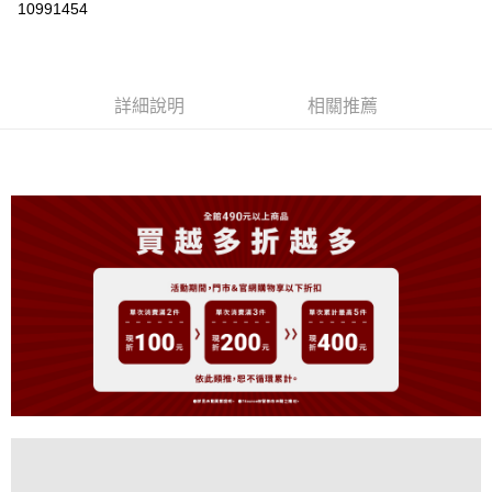
10991454
LINE Pay
Apple Pay
詳細說明
相關推薦
街口支付
悠遊付
大哥付你分期
相關說明
【大哥付你分期使用說明】
AFTEE先享後付
1.本服務由台灣大哥大提供，台灣大哥大用戶可立即使用無須另外申請。
2.付款方式選擇「大哥付你分期」，訂單成立後會自動跳轉到大哥付的交易
相關說明
流程，驗證手機門號後，選擇欲分期的期數、繳款截止日，確認付款後即完
【關於「AFTEE先享後付」】
成交易。
ATM付款
AFTEE先享後付是「在收到商品之後才付款」的支付方式。 讓您購物簡單
3.實際核准額度、可分期數及費用金額請依後續交易確認頁面所載為準。
便利好安心！
4.訂單成立30分鐘內，如未前往確認交易或遇審核未通過，訂單將自動取
１．簡單：不需註冊會員、不需綁卡、不需儲值。
運送方式
消。如遇「轉專審核」未通過狀況，表示未達大哥付你分期系統評分，恕無
２．便利：只要手機號碼，簡訊認證，即可結帳。
法說明評估內容。
３．安心：先確認商品／服務後，再付款。
全家取貨付款
【繳款方式說明】
1.分期款項不併入電信帳單，「大哥付你分期」於每月結算日後寄送繳費提
免運費
【「AFTEE先享後付」結帳流程】
醒簡訊。
１．於結帳方式選擇「AFTEE先享後付」後，將跳轉至「AFTEE先享後付」
2.透過簡訊連結打開帳單後，可選擇「超商條碼／台灣大直營門市／銀行轉