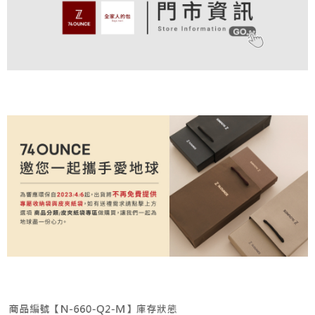
付款後全家取貨
結帳頁面，進行簡訊認證並確認金額後，即可完成結帳。
帳／街口支付／iPASS MONEY」等通路繳費。
２．訂單成立數日內，您將收到繳費通知簡訊。
免運費
３．收到繳費通知簡訊後14天內，點擊此簡訊中的連結，可透過四大超商／
【注意事項】
ATM／網路銀行／等多元方式進行付款，方視為交易完成。
萊爾富取貨付款
1.本服務係由「台灣大哥大股份有限公司」（以下簡稱本公司）所提供，讓
※ 請注意：結帳手續完成當下不需立刻繳費，但若您需要取消訂單，請聯絡
用戶於交易時，得透過本服務購買商品或服務，並由商店將買賣／分期付款
免運費
購買商品的店家。未經商家同意取消之訂單仍視為有效，需透過AFTEE先享
買賣價金債權讓與本公司後，依約使用本公司帳單繳交帳款。
後付繳納相關費用。
2.基於同意付款使用「大哥付你分期」之契約關係目的，商店將以您的個人
付款後萊爾富取貨
※ 交易是否成功請以「AFTEE先享後付 」之結帳頁面顯示為準，若有關於
資料（包含姓名、電話或地址）提供予台灣大哥大進項蒐集、處理及利用，
是否繳費成功／繳費後需取消欲退款等相關疑問，請聯繫「AFTEE先享後付
免運費
由本公司與您本人進行分期帳單所需資料之確認、核對及更正。
客戶支援中心」
https://netprotections.freshdesk.com/support/home
3.完整用戶服務條款，請詳閱以下連結：
https://oppay.tw/userRule
7-11取貨付款
【注意事項】
１．透過由恩沛科技股份有限公司提供之「AFTEE先享後付」服務完成之交
免運費
易，需依本服務之必要範圍內提供個人資料，並將交易相關給付款項請求債
權轉讓予恩沛科技股份有限公司。
付款後7-11取貨
２．關於個人資料處理事宜，請瀏覽以下網址：
免運費
https://aftee.tw/terms/#terms3
３．未成年的使用者請事先徵得法定代理人或監護人之同意方可使用
宅配
「AFTEE先享後付」，若未經同意申辦者引起之損失，本公司不負相關責
任。
免運費
４．使用「AFTEE先享後付」時，將依據個別帳號之用戶狀況，依本公司即
時審查核予不同之上限額度；若仍有額度不足之情形，本公司將視審查結果
付款後請等候門市人員通知再前往取貨
請求用戶進行身份認證。
免運費
５．嚴禁一人註冊多個帳號或使用他人資訊註冊。若發現惡意使用之情形，
恩沛科技股份有限公司將有權停止該用戶之使用額度並採取法律行動。