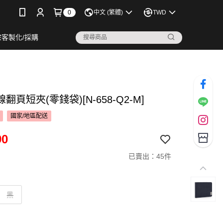
0
中文 (繁體)
TWD
宗客製化/採購
翻頁短夾(零錢袋)[N-658-Q2-M]
國家/地區配送
90
已賣出：45件
黑