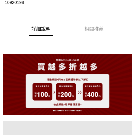
10920198
LINE Pay
Apple Pay
詳細說明
相關推薦
街口支付
悠遊付
大哥付你分期
相關說明
【大哥付你分期使用說明】
AFTEE先享後付
1.本服務由台灣大哥大提供，台灣大哥大用戶可立即使用無須另外申請。
2.付款方式選擇「大哥付你分期」，訂單成立後會自動跳轉到大哥付的交易
相關說明
流程，驗證手機門號後，選擇欲分期的期數、繳款截止日，確認付款後即完
【關於「AFTEE先享後付」】
成交易。
ATM付款
AFTEE先享後付是「在收到商品之後才付款」的支付方式。 讓您購物簡單
3.實際核准額度、可分期數及費用金額請依後續交易確認頁面所載為準。
便利好安心！
4.訂單成立30分鐘內，如未前往確認交易或遇審核未通過，訂單將自動取
１．簡單：不需註冊會員、不需綁卡、不需儲值。
運送方式
消。如遇「轉專審核」未通過狀況，表示未達大哥付你分期系統評分，恕無
２．便利：只要手機號碼，簡訊認證，即可結帳。
法說明評估內容。
３．安心：先確認商品／服務後，再付款。
全家取貨付款
【繳款方式說明】
1.分期款項不併入電信帳單，「大哥付你分期」於每月結算日後寄送繳費提
免運費
【「AFTEE先享後付」結帳流程】
醒簡訊。
１．於結帳方式選擇「AFTEE先享後付」後，將跳轉至「AFTEE先享後付」
2.透過簡訊連結打開帳單後，可選擇「超商條碼／台灣大直營門市／銀行轉