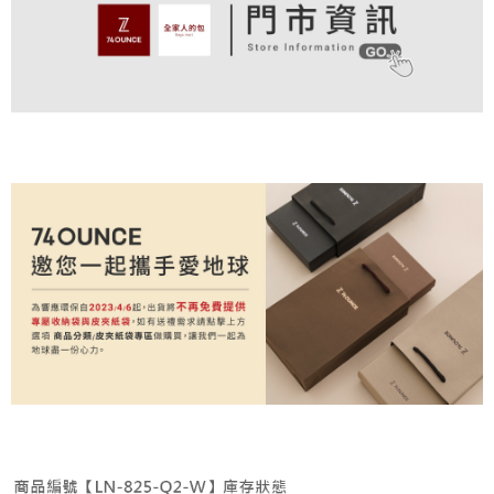
付款後全家取貨
結帳頁面，進行簡訊認證並確認金額後，即可完成結帳。
帳／街口支付／iPASS MONEY」等通路繳費。
２．訂單成立數日內，您將收到繳費通知簡訊。
免運費
３．收到繳費通知簡訊後14天內，點擊此簡訊中的連結，可透過四大超商／
【注意事項】
ATM／網路銀行／等多元方式進行付款，方視為交易完成。
萊爾富取貨付款
1.本服務係由「台灣大哥大股份有限公司」（以下簡稱本公司）所提供，讓
※ 請注意：結帳手續完成當下不需立刻繳費，但若您需要取消訂單，請聯絡
用戶於交易時，得透過本服務購買商品或服務，並由商店將買賣／分期付款
免運費
購買商品的店家。未經商家同意取消之訂單仍視為有效，需透過AFTEE先享
買賣價金債權讓與本公司後，依約使用本公司帳單繳交帳款。
後付繳納相關費用。
2.基於同意付款使用「大哥付你分期」之契約關係目的，商店將以您的個人
付款後萊爾富取貨
※ 交易是否成功請以「AFTEE先享後付 」之結帳頁面顯示為準，若有關於
資料（包含姓名、電話或地址）提供予台灣大哥大進項蒐集、處理及利用，
是否繳費成功／繳費後需取消欲退款等相關疑問，請聯繫「AFTEE先享後付
免運費
由本公司與您本人進行分期帳單所需資料之確認、核對及更正。
客戶支援中心」
https://netprotections.freshdesk.com/support/home
3.完整用戶服務條款，請詳閱以下連結：
https://oppay.tw/userRule
7-11取貨付款
【注意事項】
１．透過由恩沛科技股份有限公司提供之「AFTEE先享後付」服務完成之交
免運費
易，需依本服務之必要範圍內提供個人資料，並將交易相關給付款項請求債
權轉讓予恩沛科技股份有限公司。
付款後7-11取貨
２．關於個人資料處理事宜，請瀏覽以下網址：
免運費
https://aftee.tw/terms/#terms3
３．未成年的使用者請事先徵得法定代理人或監護人之同意方可使用
宅配
「AFTEE先享後付」，若未經同意申辦者引起之損失，本公司不負相關責
任。
免運費
４．使用「AFTEE先享後付」時，將依據個別帳號之用戶狀況，依本公司即
時審查核予不同之上限額度；若仍有額度不足之情形，本公司將視審查結果
付款後請等候門市人員通知再前往取貨
請求用戶進行身份認證。
免運費
５．嚴禁一人註冊多個帳號或使用他人資訊註冊。若發現惡意使用之情形，
恩沛科技股份有限公司將有權停止該用戶之使用額度並採取法律行動。