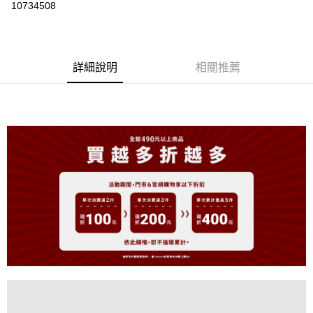
10734508
LINE Pay
Apple Pay
詳細說明
相關推薦
街口支付
悠遊付
大哥付你分期
相關說明
【大哥付你分期使用說明】
AFTEE先享後付
1.本服務由台灣大哥大提供，台灣大哥大用戶可立即使用無須另外申請。
2.付款方式選擇「大哥付你分期」，訂單成立後會自動跳轉到大哥付的交易
相關說明
流程，驗證手機門號後，選擇欲分期的期數、繳款截止日，確認付款後即完
【關於「AFTEE先享後付」】
成交易。
ATM付款
AFTEE先享後付是「在收到商品之後才付款」的支付方式。 讓您購物簡單
3.實際核准額度、可分期數及費用金額請依後續交易確認頁面所載為準。
便利好安心！
4.訂單成立30分鐘內，如未前往確認交易或遇審核未通過，訂單將自動取
１．簡單：不需註冊會員、不需綁卡、不需儲值。
運送方式
消。如遇「轉專審核」未通過狀況，表示未達大哥付你分期系統評分，恕無
２．便利：只要手機號碼，簡訊認證，即可結帳。
法說明評估內容。
３．安心：先確認商品／服務後，再付款。
全家取貨付款
【繳款方式說明】
1.分期款項不併入電信帳單，「大哥付你分期」於每月結算日後寄送繳費提
免運費
【「AFTEE先享後付」結帳流程】
醒簡訊。
１．於結帳方式選擇「AFTEE先享後付」後，將跳轉至「AFTEE先享後付」
2.透過簡訊連結打開帳單後，可選擇「超商條碼／台灣大直營門市／銀行轉