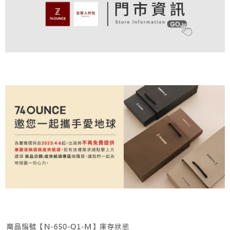
付款後全家取貨
結帳頁面，進行簡訊認證並確認金額後，即可完成結帳。
帳／街口支付／iPASS MONEY」等通路繳費。
２．訂單成立數日內，您將收到繳費通知簡訊。
免運費
３．收到繳費通知簡訊後14天內，點擊此簡訊中的連結，可透過四大超商／
【注意事項】
ATM／網路銀行／等多元方式進行付款，方視為交易完成。
萊爾富取貨付款
1.本服務係由「台灣大哥大股份有限公司」（以下簡稱本公司）所提供，讓
※ 請注意：結帳手續完成當下不需立刻繳費，但若您需要取消訂單，請聯絡
用戶於交易時，得透過本服務購買商品或服務，並由商店將買賣／分期付款
免運費
購買商品的店家。未經商家同意取消之訂單仍視為有效，需透過AFTEE先享
買賣價金債權讓與本公司後，依約使用本公司帳單繳交帳款。
後付繳納相關費用。
2.基於同意付款使用「大哥付你分期」之契約關係目的，商店將以您的個人
付款後萊爾富取貨
※ 交易是否成功請以「AFTEE先享後付 」之結帳頁面顯示為準，若有關於
資料（包含姓名、電話或地址）提供予台灣大哥大進項蒐集、處理及利用，
是否繳費成功／繳費後需取消欲退款等相關疑問，請聯繫「AFTEE先享後付
免運費
由本公司與您本人進行分期帳單所需資料之確認、核對及更正。
客戶支援中心」
https://netprotections.freshdesk.com/support/home
3.完整用戶服務條款，請詳閱以下連結：
https://oppay.tw/userRule
7-11取貨付款
【注意事項】
１．透過由恩沛科技股份有限公司提供之「AFTEE先享後付」服務完成之交
免運費
易，需依本服務之必要範圍內提供個人資料，並將交易相關給付款項請求債
權轉讓予恩沛科技股份有限公司。
付款後7-11取貨
２．關於個人資料處理事宜，請瀏覽以下網址：
免運費
https://aftee.tw/terms/#terms3
３．未成年的使用者請事先徵得法定代理人或監護人之同意方可使用
宅配
「AFTEE先享後付」，若未經同意申辦者引起之損失，本公司不負相關責
任。
免運費
４．使用「AFTEE先享後付」時，將依據個別帳號之用戶狀況，依本公司即
時審查核予不同之上限額度；若仍有額度不足之情形，本公司將視審查結果
付款後請等候門市人員通知再前往取貨
請求用戶進行身份認證。
免運費
５．嚴禁一人註冊多個帳號或使用他人資訊註冊。若發現惡意使用之情形，
恩沛科技股份有限公司將有權停止該用戶之使用額度並採取法律行動。