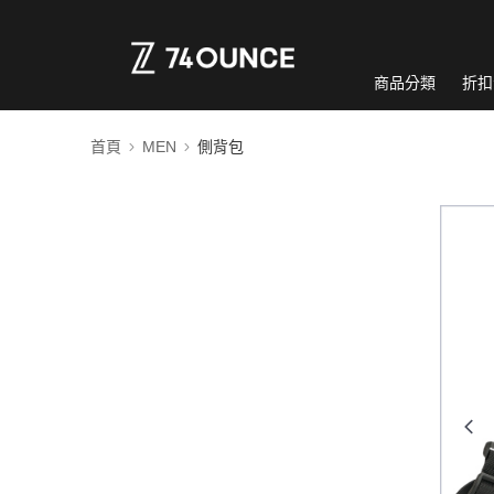
商品分類
折扣
首頁
MEN
側背包