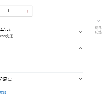
清除
送方式
紀錄
899免運
次付款
付款
類 (1)
背包
客服